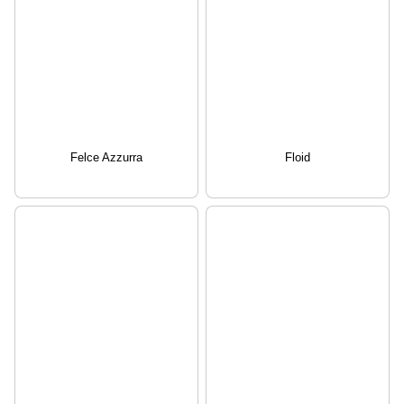
Felce Azzurra
Floid