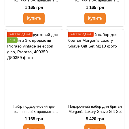
гоління з 3-х предметів
гоління з 3-х предметів
Proraso vintage selection
Proraso vintage selection
1 165 грн
1 165 грн
primadopo, Proraso, 400361
toccasana, Proraso, 400360
Купить
Купить
РАСПРОДАЖА
РАСПРОДАЖА
ХИТ
Набір подарунковий для
Подарочный набор для бритья
гоління з 3-х предметів
Morgan's Luxury Shave Gift Set
Proraso vintage selection gino,
1 165 грн
5 420 грн
Proraso, 400359