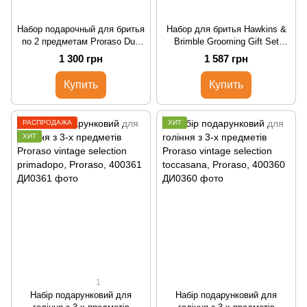
Набор подарочный для бритья
Набор для бритья Hawkins &
по 2 предметам Proraso Duo
Brimble Grooming Gift Set
Pack T+L Refreshing, 400475
(Shave Cream & AfterShave
1 300 грн
1 587 грн
Balm)
Купить
Купить
РАСПРОДАЖА
ХИТ
ХИТ
1
Набір подарунковий для
Набір подарунковий для