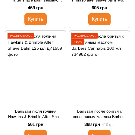
after shave balm sensitiv,
Proraso after shave balm Wood
Proraso, 100 мл, 400481
& Spice, Proraso, 100 мл,
469 грн
605 грн
400780
Купить
Купить
РАСПРОДАЖА
РАСПРОДАЖА
−10%
Бальзам після гоління
Бальзам после бритья с
Hawkins & Brimble After Shave
конопляным маслом Barbers
Balm 125 мл
Cannabis 100 мл
561 грн
368 грн
410 грн