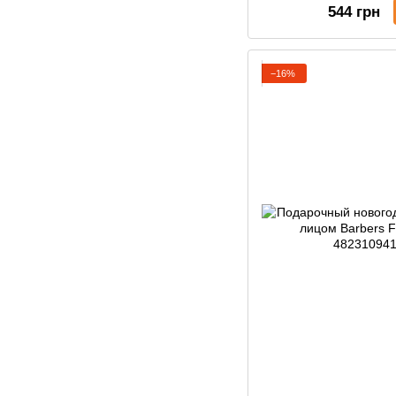
544 грн
−16%