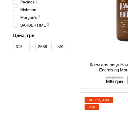
1
Pacinos
2
Nishman
3
Morgan's
2
BARBERTIME
Цена, грн
От Цена, грн
До Цена, грн
OK
Крем для лица Hawk
Energising Mou
1 010 грн
936 грн
РАСПРОДАЖА
−26%