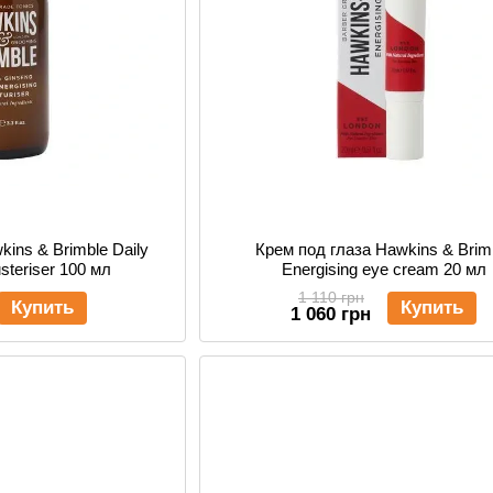
ins & Brimble Daily
Крем под глаза Hawkins & Brim
steriser 100 мл
Energising eye cream 20 мл
1 110 грн
Купить
Купить
1 060 грн