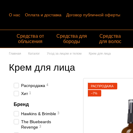
Перейти к основному контенту
О нас
Оплата и доставка
Договор публичной оферты
Контактная информация
Пользовательское соглашение
Отзывы о магазине
Обмен и возврат
Средства от
Средства для
Средства
облысения
бороды
для волос
Главная
Каталог
Уход за лицом и телом
Крем для лица
Крем для лица
4
Распродажа
РАСПРОДАЖА
1
Хит
−7%
Бренд
3
Hawkins & Brimble
The Bluebeards
3
Revenge