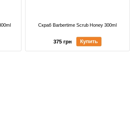
300ml
Скраб Barbertime Scrub Honey 300ml
Купить
375 грн