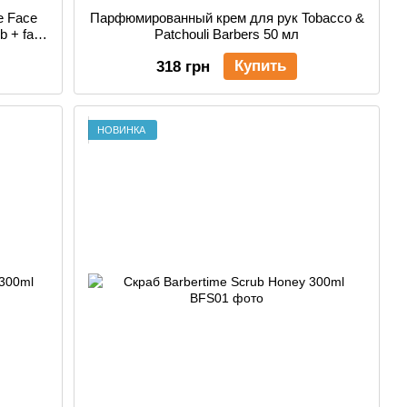
e Face
Парфюмированный крем для рук Tobacco &
ub + face
Patchouli Barbers 50 мл
Купить
318 грн
НОВИНКА