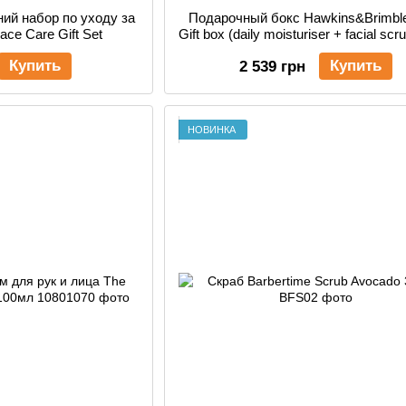
ий набор по уходу за
Подарочный бокс Hawkins&Brimbl
ace Care Gift Set
Gift box (daily moisturiser + facial scr
wash)
Купить
Купить
2 539 грн
НОВИНКА