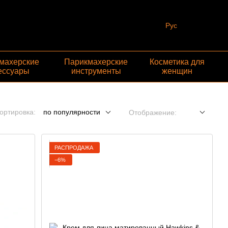
Рус
махерские
Парикмахерские
Косметика для
ессуары
инструменты
женщин
ортировка:
по популярности
Отображение:
РАСПРОДАЖА
−6%