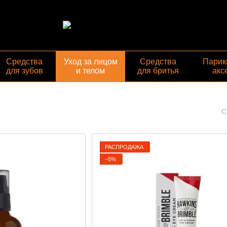
Средства
Уход за лицом
Средства
Парик
для зубов
и телом
для бритья
акс
С
РАСПРОДАЖА
−5%