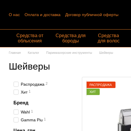
Перейти к основному контенту
О нас
Оплата и доставка
Договор публичной оферты
Контактная информация
Пользовательское соглашение
Отзывы о магазине
Обмен и возврат
Средства от
Средства для
Средства
облысения
бороды
для волос
Главная
Каталог
Парикмахерские инструменты
Шейверы
Шейверы
2
Распродажа
РАСПРОДАЖА
1
Хит
ХИТ
Бренд
1
Wahl
1
Gamma Piu
Цена, грн