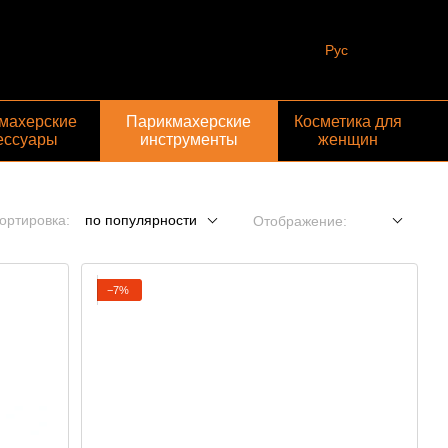
Рус
махерские
Парикмахерские
Косметика для
ессуары
инструменты
женщин
ортировка:
по популярности
Отображение:
−7%