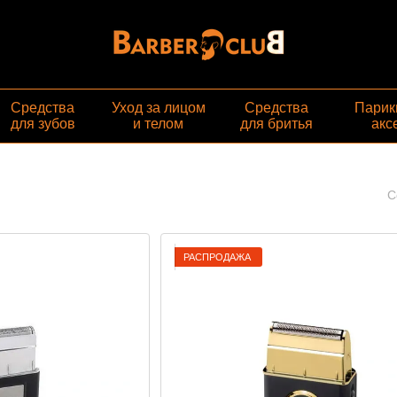
Средства
Уход за лицом
Средства
Парик
для зубов
и телом
для бритья
акс
С
РАСПРОДАЖА