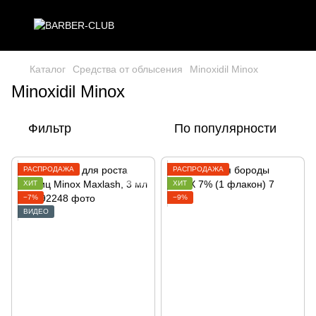
Каталог
Средства от облысения
Minoxidil Minox
Minoxidil Minox
Фильтр
По популярности
РАСПРОДАЖА
РАСПРОДАЖА
ХИТ
ХИТ
−7%
−9%
ВИДЕО