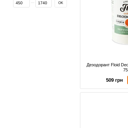
От Цена, грн
До Цена, грн
OK
Дезодорант Floid Deo
7
509 грн