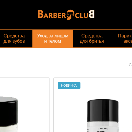
Средства
Уход за лицом
Средства
Парик
для зубов
и телом
для бритья
акс
С
НОВИНКА