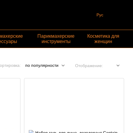
Рус
махерские
Парикмахерские
Косметика для
ессуары
инструменты
женщин
ортировка:
по популярности
Отображение: