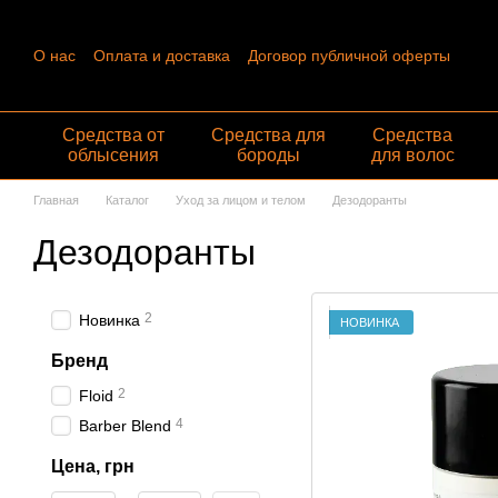
Перейти к основному контенту
О нас
Оплата и доставка
Договор публичной оферты
Контактная информация
Пользовательское соглашение
Отзывы о магазине
Обмен и возврат
Средства от
Средства для
Средства
облысения
бороды
для волос
Главная
Каталог
Уход за лицом и телом
Дезодоранты
Дезодоранты
2
Новинка
НОВИНКА
Бренд
2
Floid
4
Barber Blend
Цена, грн