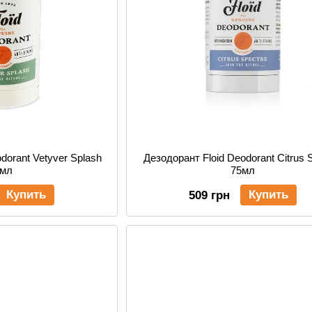
dorant Vetyver Splash
Дезодорант Floid Deodorant Citrus 
5мл
75мл
Купить
Купить
509 грн