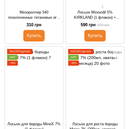
3
Мезороллер 540
Лосьон Minoxidil 5%
позолоченных титановых игл,
KIRKLAND (1 флакон) +
1.5 мм
дозатор
310 грн
590 грн
659 грн
Купить
Купить
РАСПРОДАЖА
РАСПРОДАЖА
ХИТ
ХИТ
−9%
−8%
Лосьон для бороды MinoX 7%
Лосьон для роста бороды