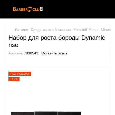
Каталог
Средства от облысения
Minoxidil Minox
Minoxidi
Набор для роста бороды Dynamic
rise
Артикул:
7890543
Оставить отзыв
РАСПРОДАЖА
−10%