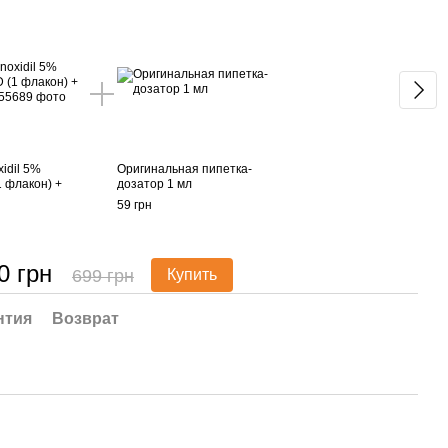
idil 5%
Оригинальная пипетка-
 флакон) +
дозатор 1 мл
59 грн
0 грн
699 грн
Купить
нтия
Возврат