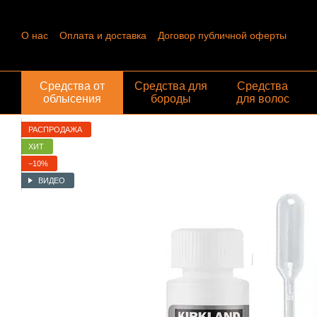
Перейти к основному контенту
О нас
Оплата и доставка
Договор публичной оферты
Контактная информация
Пользовательское соглашение
Отзывы о магазине
Обмен и возврат
Средства от
Средства для
Средства
облысения
бороды
для волос
РАСПРОДАЖА
ХИТ
−10%
ВИДЕО