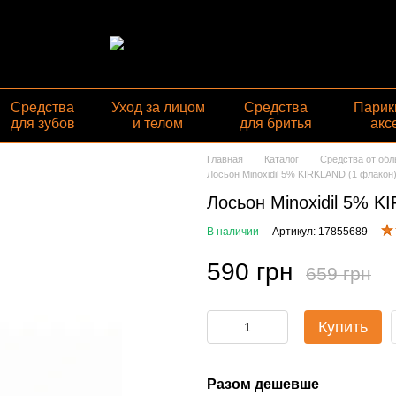
Средства
Уход за лицом
Средства
Парик
для зубов
и телом
для бритья
акс
Главная
Каталог
Средства от об
Лосьон Minoxidil 5% KIRKLAND (1 флакон)
Лосьон Minoxidil 5% K
В наличии
Артикул: 17855689
590 грн
659 грн
Купить
Разом дешевше