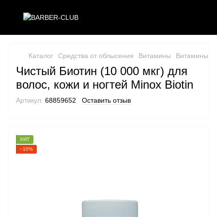
Каталог
Средства от облысения
Витамины
Витамины M
Чистый Биотин (10 000 мкг) для
волос, кожи и ногтей Minox Biotin
Артикул:
68859652
Оставить отзыв
ХИТ
−10%