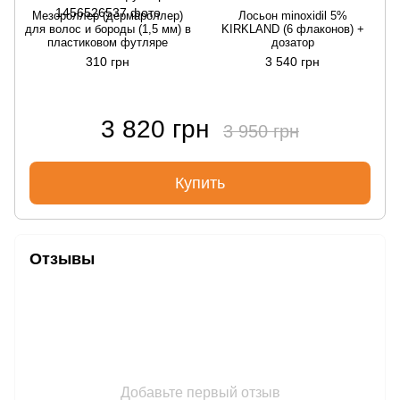
Мезороллер (дермароллер)
Лосьон minoxidil 5%
для волос и бороды (1,5 мм) в
KIRKLAND (6 флаконов) +
д
пластиковом футляре
дозатор
310 грн
3 540 грн
3 820 грн
3 950 грн
Купить
Отзывы
Добавьте первый отзыв