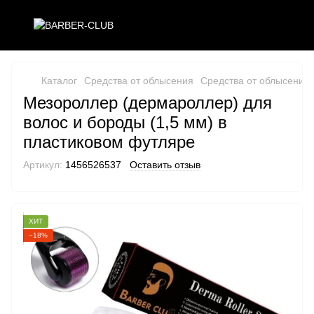
Каталог
Средства от облысения
Средства от облысения 
Мезороллер (дермароллер) для
волос и бороды (1,5 мм) в
пластиковом футляре
Артикул:
1456526537
Оставить отзыв
ХИТ
−18%