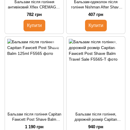
Бальзам після гоління
Бальзам-одеколон після
антивіковий Xflex CREMAGEL
гоління Nishman After Shave
AFTER SHAVE ANTI-AGE
City Senior 400ml
782 грн
407 грн
ANTIRUGHE
Купити
Купити
Бальзам після гоління Capitan
Бальзам після гоління,
Fawcett Post Shave Balm
дорожній розмір Capitan
125ml
Fawcett Post Shave Balm
1 190 грн
940 грн
Travel Sale