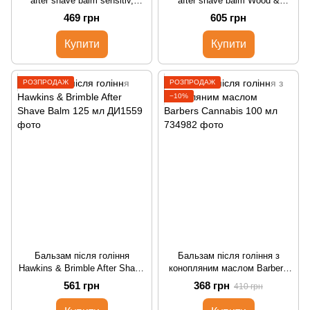
after shave balm sensitiv,
after shave balm Wood &
Proraso, 100 мл, 400481
Spice, Proraso, 100 мл, 400780
469 грн
605 грн
Купити
Купити
РОЗПРОДАЖ
РОЗПРОДАЖ
−10%
Бальзам після гоління
Бальзам після гоління з
Hawkins & Brimble After Shave
конопляним маслом Barbers
Balm 125 мл
Cannabis 100 мл
561 грн
368 грн
410 грн