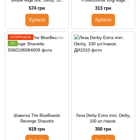
double edge box, Derby, 100
Professiomal singl edge
шт./пак.
Premium, Derby, 100 шт./упак.
574 грн
313 грн
Купити
Купити
РОЗПРОДАЖ
ХІТ
Шаветка The BlueBeards
Леза Derby Extra mini, Derby,
Revenge Shavette
100 шт./паков.
819 грн
350 грн