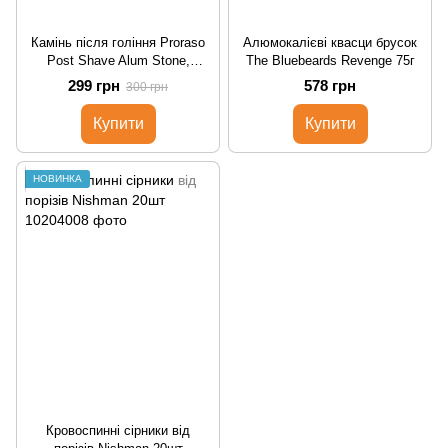
Камінь після гоління Proraso
Алюмокалієві квасци брусок
Post Shave Alum Stone,
The Bluebeards Revenge 75г
Proraso, 100 р, 400801
299 грн
578 грн
300 грн
Купити
Купити
НОВИНКА
Кровоспинні сірники від