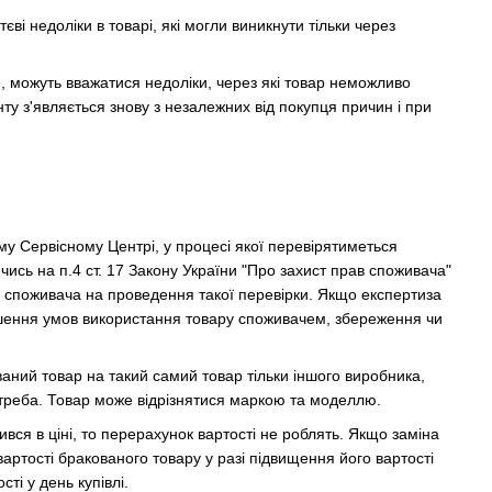
ві недоліки в товарі, які могли виникнути тільки через
, можуть вважатися недоліки, через які товар неможливо
ту з'являється знову з незалежних від покупця причин і при
му Сервісному Центрі, у процесі якої перевірятиметься
ись на п.4 ст. 17 Закону України "Про захист прав споживача"
и споживача на проведення такої перевірки. Якщо експертиза
ушення умов використання товару споживачем, збереження чи
аний товар на такий самий товар тільки іншого виробника,
треба. Товар може відрізнятися маркою та моделлю.
вся в ціні, то перерахунок вартості не роблять. Якщо заміна
вартості бракованого товару у разі підвищення його вартості
ті у день купівлі.