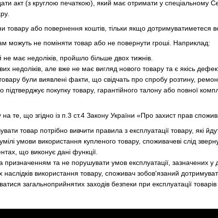
ти акт (з круглою печаткою), який має отримати у спеціальному Сер
ру.
и товару або повернення коштів, тільки якщо дотримуватиметеся вс
Вам можуть не поміняти товар або не повернути гроші. Наприклад:
ий не має недоліків, пройшло більше двох тижнів.
євих недоліків, але вже не має вигляд нового товару та є якісь дефе
і товару були виявлені факти, що свідчать про спробу розтину, рем
що підтверджує покупку товару, гарантійного талону або повної компл
 на те, що згідно із п.3 ст.4 Закону України «Про захист прав спож
увати товар потрібно вивчити правила з експлуатації товару, які йду
зумілі умови використання купленого товару, споживачеві слід звер
нтах, що виконує дані функції.
за призначенням та не порушувати умов експлуатації, зазначених у
х наслідків використання товару, споживач зобов'язаний дотримуват
муватися загальноприйнятих заходів безпеки при експлуатації товарів 