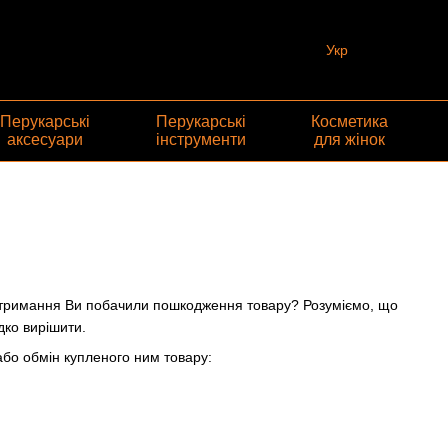
Укр
Перукарські
Перукарські
Косметика
аксесуари
інструменти
для жінок
 отримання Ви побачили пошкодження товару? Розуміємо, що
дко вирішити.
або обмін купленого ним товару: