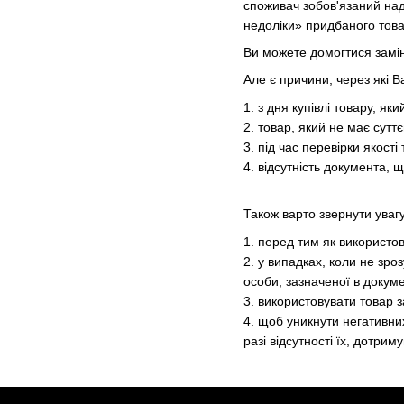
споживач зобов'язаний нада
недоліки» придбаного това
Ви можете домогтися замін
Але є причини, через які 
1. з дня купівлі товару, як
2. товар, який не має сутт
3. під час перевірки якост
4. відсутність документа, 
Також варто звернути увагу
1. перед тим як використов
2. у випадках, коли не зро
особи, зазначеної в докуме
3. використовувати товар 
4. щоб уникнути негативни
разі відсутності їх, дотри