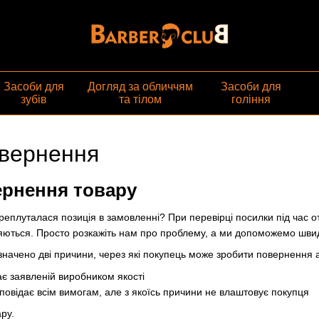
газин
Засоби для
Догляд за обличчям
Засоби для
зубів
та тілом
гоління
овернення
ернення товару
реплуталася позиція в замовленні? При перевірці посилки під час
яються. Просто розкажіть нам про проблему, а ми допоможемо шви
азначено дві причини, через які покупець може зробити повернення 
ає заявленій виробником якості
дповідає всім вимогам, але з якоїсь причини не влаштовує покупця
ру.