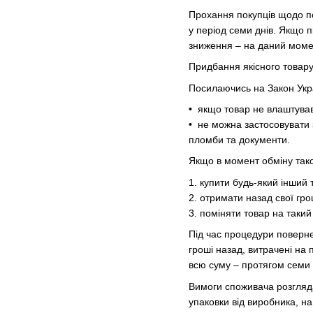
Прохання покупців щодо по
у період семи днів. Якщо п
зниження – на даний моме
Придбання якісного товар
Посилаючись на Закон Укра
• якщо товар не влаштува
• не можна застосовувати 
пломби та документи.
Якщо в момент обміну тако
1. купити будь-який інший 
2. отримати назад свої гро
3. поміняти товар на таки
Під час процедури поверне
гроші назад, витрачені на 
всю суму – протягом семи д
Вимоги споживача розгляда
упаковки від виробника, на