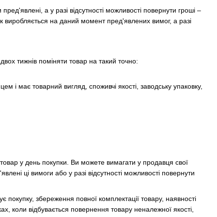
ред'явлені, а у разі відсутності можливості повернути гроші –
нок виробляється на даний момент пред'явлених вимог, а разі
вох тижнів поміняти товар на такий точно:
м і має товарний вигляд, споживчі якості, заводську упаковку,
товар у день покупки. Ви можете вимагати у продавця свої
'явлені ці вимоги або у разі відсутності можливості повернути
є покупку, збереження повної комплектації товару, наявності
ках, коли відбувається повернення товару неналежної якості,