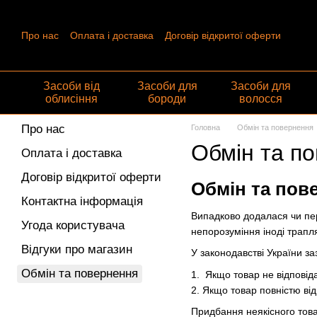
Перейти до основного контенту
Про нас
Оплата і доставка
Договір відкритої оферти
Контактна інформація
Угода користувача
Відгуки про ма
Обмін та повернення
Засоби від
Засоби для
Засоби для
облисіння
бороди
волосся
Про нас
Головна
Обмін та повернення
Обмін та п
Оплата і доставка
Договір відкритої оферти
Обмін та пов
Контактна інформація
Випадково додалася чи пе
Угода користувача
непорозуміння іноді трапл
Відгуки про магазин
У законодавстві України з
Обмін та повернення
1. Якщо товар не відповід
2. Якщо товар повністю ві
Придбання неякісного това