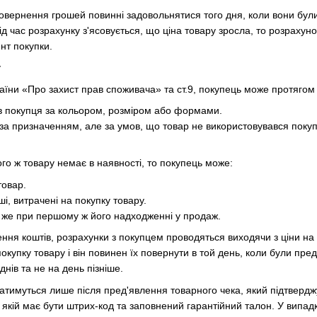
вернення грошей повинні задовольнятися того дня, коли вони були п
ід час розрахунку з'ясовується, що ціна товару зросла, то розраху
нт покупки.
у
їни «Про захист прав споживача» та ст.9, покупець може протягом д
в покупця за кольором, розміром або формами.
за призначенням, але за умов, що товар не використовувався покупце
го ж товару немає в наявності, то покупець може:
товар.
ші, витрачені на покупку товару.
й же при першому ж його надходженні у продаж.
ння коштів, розрахунки з покупцем проводяться виходячи з ціни на 
покупку товару і він повинен їх повернути в той день, коли були пред
нів та не на день пізніше.
тимуться лише після пред'явлення товарного чека, який підтверджу
 якій має бути штрих-код та заповнений гарантійний талон. У випад