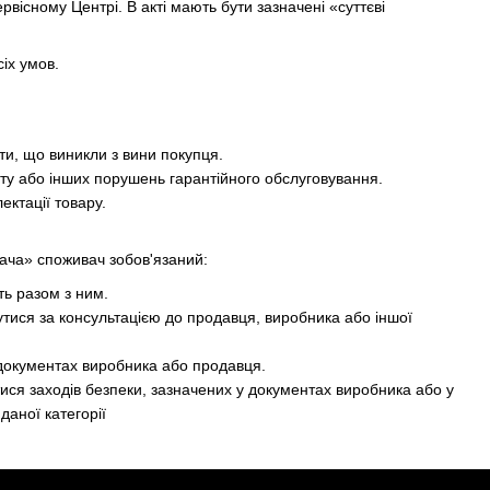
вісному Центрі. В акті мають бути зазначені «суттєві
іх умов.
кти, що виникли з вини покупця.
онту або інших порушень гарантійного обслуговування.
ектації товару.
ивача» споживач зобов'язаний:
ть разом з ним.
нутися за консультацією до продавця, виробника або іншої
 документах виробника або продавця.
ися заходів безпеки, зазначених у документах виробника або у
даної категорії