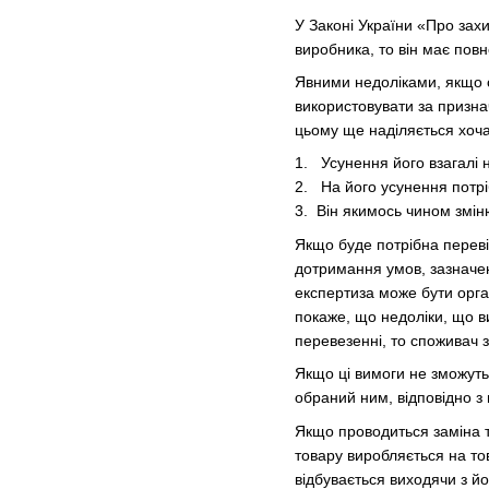
У Законі України «Про захи
виробника, то він має пов
Явними недоліками, якщо с
використовувати за признач
цьому ще наділяється хоча
1. Усунення його взагалі
2. На його усунення потрі
3. Він якимось чином змін
Якщо буде потрібна переві
дотримання умов, зазначен
експертиза може бути орга
покаже, що недоліки, що в
перевезенні, то споживач 
Якщо ці вимоги не зможуть
обраний ним, відповідно з
Якщо проводиться заміна то
товару виробляється на тов
відбувається виходячи з йог