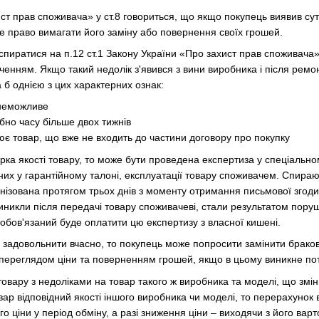
ст прав споживача» у ст.8 говориться, що якщо покупець виявив суттє
не право вимагати його заміну або повернення своїх грошей.
пиратися на п.12 ст.1 Закону України «Про захист прав споживача»
енням. Якщо такий недолік з'явився з вини виробника і після ремон
 б однією з цих характерних ознак:
 неможливе
бно часу більше двох тижнів
ює товар, що вже не входить до частини договору про покупку
рка якості товару, то може бути проведена експертиза у спеціально
их у гарантійному талоні, експлуатації товару споживачем. Спираюч
нізована протягом трьох днів з моменту отримання письмової згод
иникли після передачі товару споживачеві, стали результатом пор
зобов'язаний буде оплатити цю експертизу з власної кишені.
 задовольнити вчасно, то покупець може попросити замінити браков
 переглядом ціни та поверненням грошей, якщо в цьому виникне по
вару з недоліками на товар такого ж виробника та моделі, що зміни
ар відповідний якості іншого виробника чи моделі, то перерахунок 
о ціни у період обміну, а разі зниження ціни – виходячи з його вартос