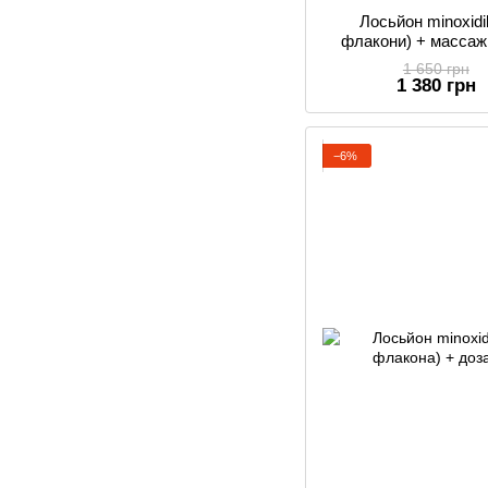
Лосьйон minoxid
флакони) + массаж
1 650 грн
1 380 грн
−6%