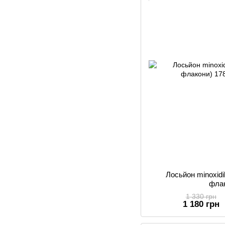
Лосьйон minoxid
фла
1 330 грн
1 180 грн