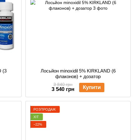
 (3
Лосьйон minoxidil 5% KIRKLAND (6
флаконов) + дозатор
3 840 грн
Купити
3 540 грн
РОЗПРОДАЖ
ХІТ
−22%