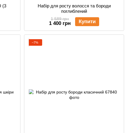
 (3
Набір для росту волосся та бороди
поглиблений
1 589 грн
Купити
1 400 грн
−7%