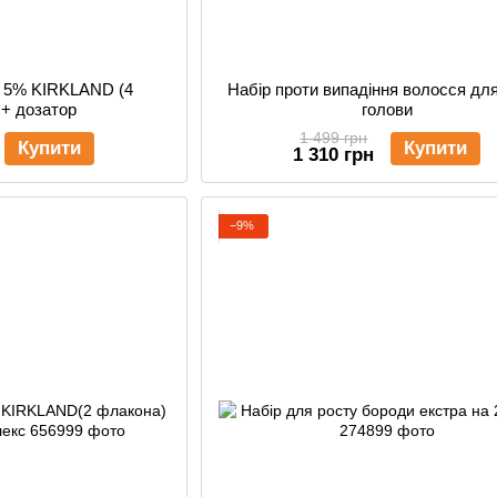
il 5% KIRKLAND (4
Набір проти випадіння волосся дл
 + дозатор
голови
1 499 грн
Купити
Купити
1 310 грн
−9%