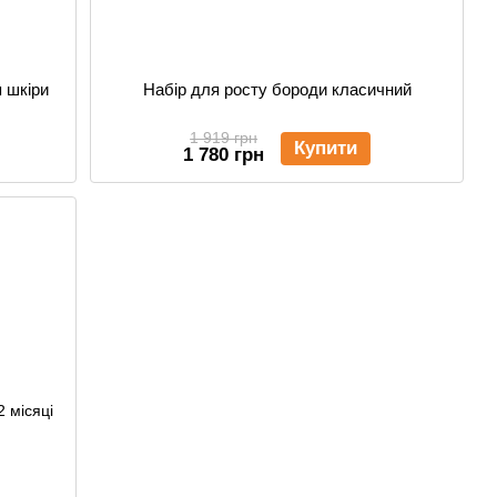
я шкіри
Набір для росту бороди класичний
1 919 грн
Купити
1 780 грн