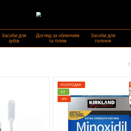
газин
Засоби для
Догляд за обличчям
Засоби для
зубів
та тілом
гоління
С
РОЗПРОДАЖ
ХІТ
−6%