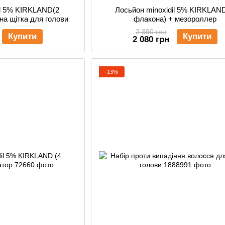
il 5% KIRKLAND(2
Лосьйон minoxidil 5% KIRKLAND
на щітка для голови
флакона) + мезороллер
2 390 грн
Купити
Купити
2 080 грн
−13%