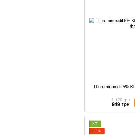
Піна minoxidil 5% 
1 120 грн
949 грн
ХІТ
−11%