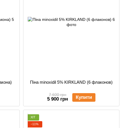
акона)
Піна minoxidil 5% KIRKLAND (6 флаконов)
7 600 грн
Купити
5 900 грн
ХІТ
−11%