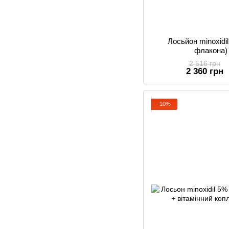
Лосьйон minoxid
флакона)
2 516 грн
2 360 грн
−10%