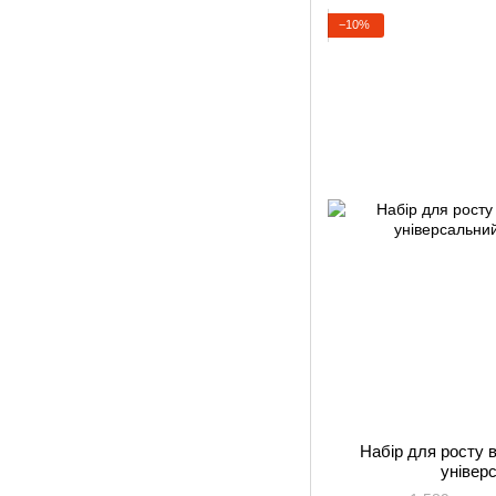
−10%
Набір для росту 
універ