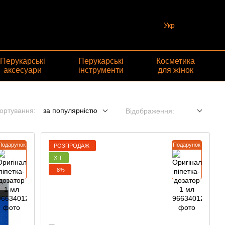
Укр
Перукарські
Перукарські
Косметика
аксесуари
інструменти
для жінок
ортування:
за популярністю
Відображення:
Подарунок
Подарунок
РОЗПРОДАЖ
ХІТ
−8%