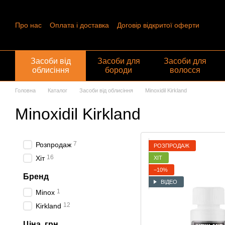
Перейти до основного контенту
Про нас
Оплата і доставка
Договір відкритої оферти
Контактна інформація
Угода користувача
Відгуки про ма
Обмін та повернення
Засоби від
Засоби для
Засоби для
облисіння
бороди
волосся
Головна
Каталог
Засоби від облисіння
Minoxidil Kirkland
Minoxidil Kirkland
7
Розпродаж
РОЗПРОДАЖ
16
Хіт
ХІТ
−10%
Бренд
ВІДЕО
1
Minox
12
Kirkland
Ціна, грн