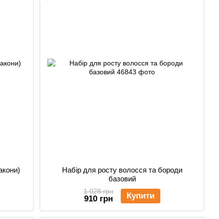
акони)
Набір для росту волосся та бороди
базовий
1 028 грн
Купити
910 грн