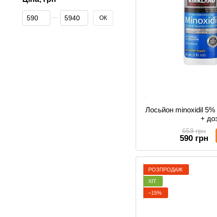
Від Ціна, грн
До Ціна, грн
ОК
Лосьйон minoxidil 5
+ до
659 грн
590 грн
РОЗПРОДАЖ
ХІТ
−15%