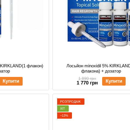
% KIRKLAND(1 флакон)
Лосьйон minoxidil 5% KIRKLAND
затор
флакона) + дозатор
1 890 грн
Купити
Купити
1 770 грн
РОЗПРОДАЖ
ХІТ
−13%