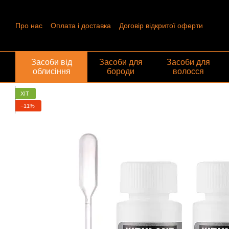
Перейти до основного контенту
Про нас
Оплата і доставка
Договір відкритої оферти
Контактна інформація
Угода користувача
Відгуки про ма
Обмін та повернення
Засоби від
Засоби для
Засоби для
облисіння
бороди
волосся
ХІТ
−11%