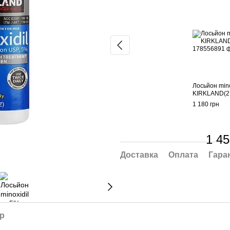
Лосьйон mino
KIRKLAND(2
1 180 грн
1 45
Доставка
Оплата
Гара
ар