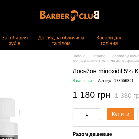
газин
Засоби для
Догляд за обличчям
Засоби для
зубів
та тілом
гоління
Головна
Каталог
Засоби від облис
Лосьйон minoxidil 5% KIRKLAND(2 флакон
Лосьйон minoxidil 5%
В наявності
Артикул: 178556891
1 180 грн
1 330 г
Купити
Разом дешевше