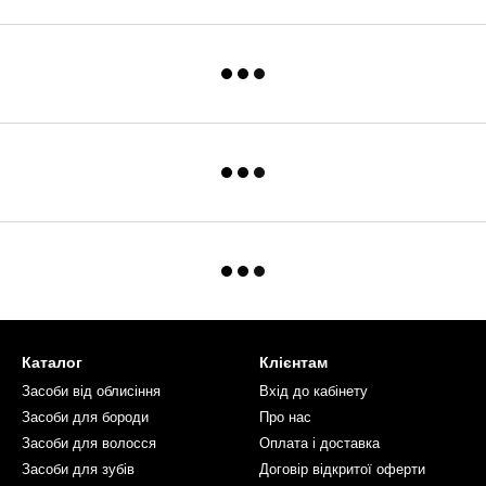
Каталог
Клієнтам
Засоби від облисіння
Вхід до кабінету
Засоби для бороди
Про нас
Засоби для волосся
Оплата і доставка
Засоби для зубів
Договір відкритої оферти