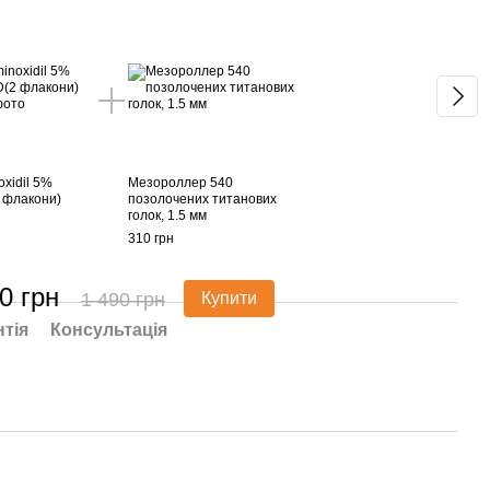
xidil 5%
Мезороллер 540
 флакони)
позолочених титанових
голок, 1.5 мм
310 грн
0 грн
1 490 грн
Купити
нтія
Консультація