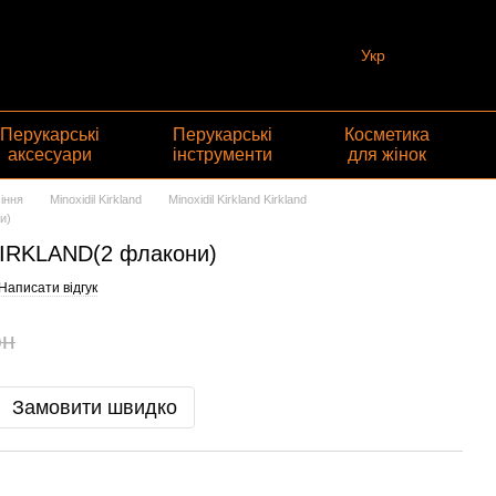
Укр
Перукарські
Перукарські
Косметика
аксесуари
інструменти
для жінок
іння
Minoxidil Kirkland
Minoxidil Kirkland Kirkland
и)
 KIRKLAND(2 флакони)
Написати відгук
рн
Замовити швидко
Раз