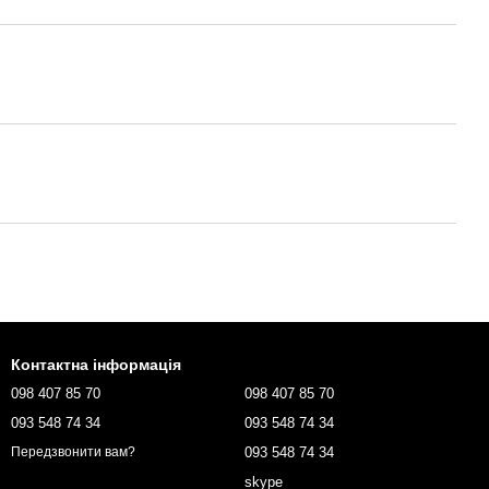
Контактна інформація
098 407 85 70
098 407 85 70
093 548 74 34
093 548 74 34
093 548 74 34
Передзвонити вам?
skype