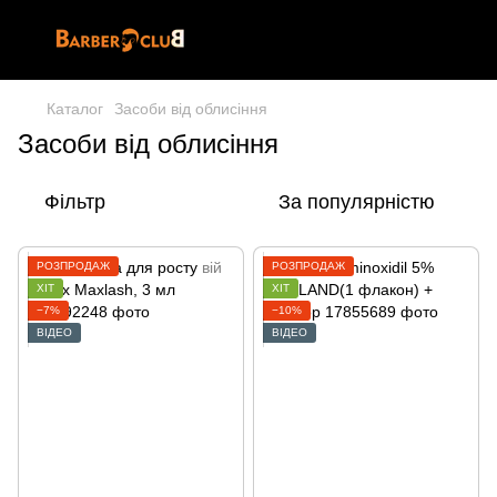
Каталог
Засоби від облисіння
Засоби від облисіння
Фільтр
За популярністю
РОЗПРОДАЖ
РОЗПРОДАЖ
ХІТ
ХІТ
−7%
−10%
ВІДЕО
ВІДЕО