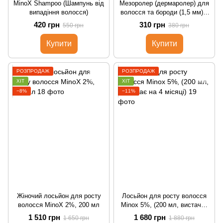
MinoX Shampoo (Шампунь від
Мезоролер (дермаролер) для
випадіння волосся)
волосся та бороди (1,5 мм) у
пластиковому футлярі
420 грн
310 грн
550 грн
380 грн
Купити
Купити
РОЗПРОДАЖ
РОЗПРОДАЖ
ХІТ
ХІТ
−8%
−11%
Жіночий лосьйон для росту
Лосьйон для росту волосся
волосся MinoX 2%, 200 мл
Minox 5%, (200 мл, вистачає
на 4 місяці)
1 510 грн
1 680 грн
1 650 грн
1 880 грн