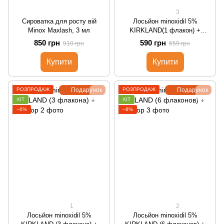
3
Сироватка для росту вій
Лосьйон minoxidil 5%
Minox Maxlash, 3 мл
KIRKLAND(1 флакон) +
дозатор
850 грн
590 грн
910 грн
659 грн
Купити
Купити
РОЗПРОДАЖ
Подарунок
РОЗПРОДАЖ
Подарунок
ХІТ
ХІТ
−6%
−8%
1
2
Лосьйон minoxidil 5%
Лосьйон minoxidil 5%