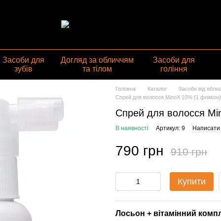
газин
Засоби для
Догляд за обличчям
Засоби для
зубів
та тілом
гоління
Головна
Каталог
Засоби від облис
Cпрей для волосся MinoX 10% (1 флакон)
Cпрей для волосся Mi
В наявності
Артикул: 9
Написати 
790 грн
910 грн
Купити
Лосьон + вітамінний комп