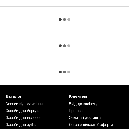
Каталог
Клієнтам
Засоби від облисіння
Вхід до кабінету
Засоби для бороди
Про нас
Засоби для волосся
Оплата і доставка
Засоби для зубів
Договір відкритої оферти