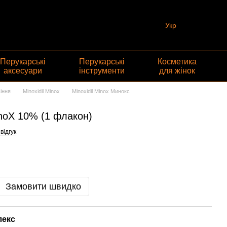
Укр
Перукарські
Перукарські
Косметика
аксесуари
інструменти
для жінок
іння
Minoxidil Minox
Minoxidil Minox Минокс
noX 10% (1 флакон)
відгук
Замовити швидко
лекс
Раз