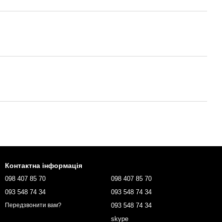
Контактна інформація
098 407 85 70
098 407 85 70
093 548 74 34
093 548 74 34
093 548 74 34
Передзвонити вам?
skype