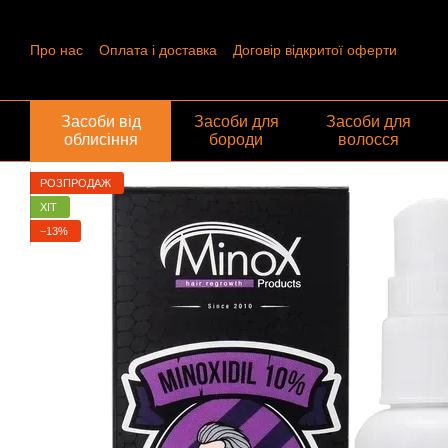
Перейти до основного контенту
Про нас
Оплата і доставка
Договір відкритої оферти
Контактна інформація
Угода користувача
Відгуки про ма
Обмін та повернення
Засоби від
Засоби для
Засоби для
облисіння
бороди
волосся
РОЗПРОДАЖ
ХІТ
−13%