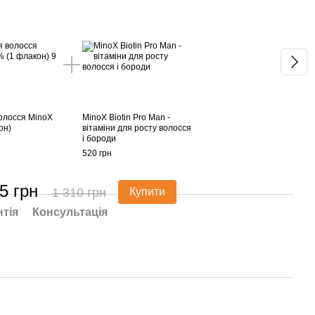
олосся MinoX
MinoX Biotin Pro Man -
он)
вітаміни для росту волосся
і бороди
520 грн
5 грн
1 310 грн
Купити
нтія
Консультація