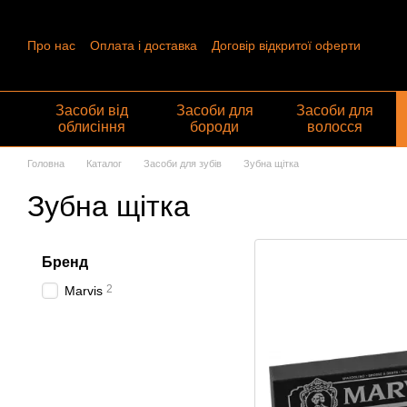
Перейти до основного контенту
Про нас
Оплата і доставка
Договір відкритої оферти
Контактна інформація
Угода користувача
Відгуки про ма
Обмін та повернення
Засоби від
Засоби для
Засоби для
облисіння
бороди
волосся
Головна
Каталог
Засоби для зубів
Зубна щітка
Зубна щітка
Бренд
2
Marvis