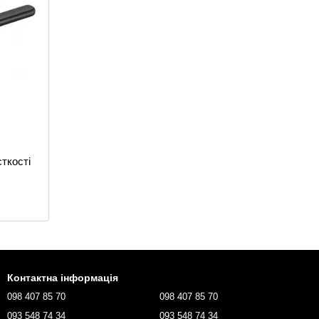
ткості
Контактна інформація
098 407 85 70
098 407 85 70
093 548 74 34
093 548 74 34