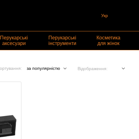
Укр
Перукарські
Перукарські
Косметика
аксесуари
інструменти
для жінок
ортування:
за популярністю
Відображення: