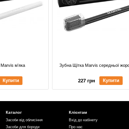
 Marvis м'яка
Зубна Щітка Marvis середньої жорс
Купити
Купити
227 грн
Каталог
Клієнтам
Засоби від облисіння
Вхід до кабінету
Засоби для бороди
Про нас