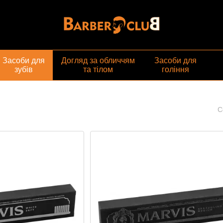
газин
Засоби для
Догляд за обличчям
Засоби для
зубів
та тілом
гоління
С