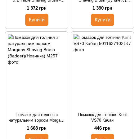
& Brimble Shaving Brush -
Shaving Brush (Synthetic)
synthetic
(Новинка)
1 372 грн
1 390 грн
Купити
Купити
Помазок для гоління з
Помазок для гоління Kent
натуральним ворсом Morgans
VS70 Кабан
Shaving Brush (Badger)
1 668 грн
446 грн
(Новинка)