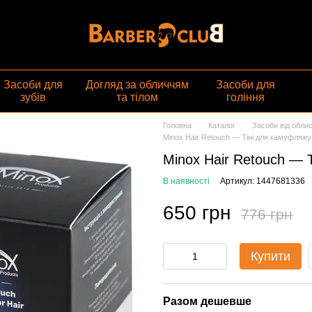
газин
Засоби для
Догляд за обличчям
Засоби для
зубів
та тілом
гоління
Головна
Каталог
Засоби від облис
Minox Hair Retouch — Тіні для камуфляж
Minox Hair Retouch — 
В наявності
Артикул: 1447681336
650 грн
776 грн
Купити
Разом дешевше