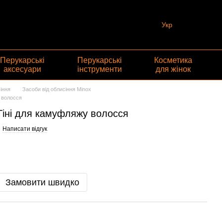
Укр
Перукарські
Перукарські
Косметика
аксесуари
інструменти
для жінок
іння
Засоби від облисіння Minox
у волосся
Тіні для камуфляжу волосся
Написати відгук
Замовити швидко