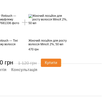
etouch — Тіні
Жіночий лосьйон для росту
жу волосся
волосся MinoX 2%, 50 мл
470 грн
0 грн
1 120 грн
Купити
нтія
Консультація