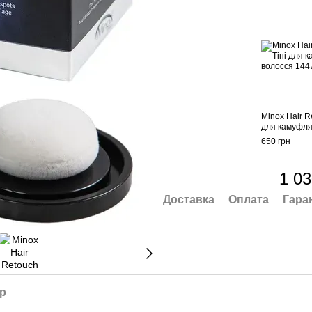
Minox Hair R
для камуфля
650 грн
1 03
Доставка
Оплата
Гара
ар