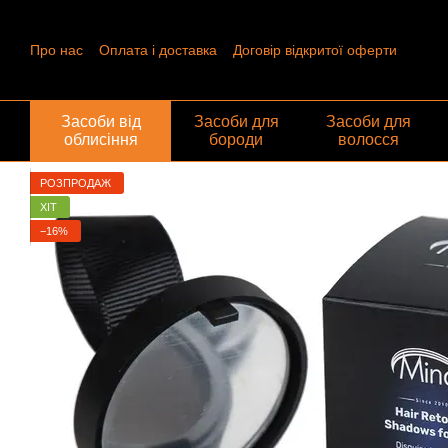
Перейти до основного контенту
Про нас
Оплата і доставка
Договір відкритої оферти
Контактна інформація
Угода користувача
Відгуки про ма
Обмін та повернення
Засоби від
Засоби для
Засоби для
облисіння
бороди
волосся
РОЗПРОДАЖ
ХІТ
−16%