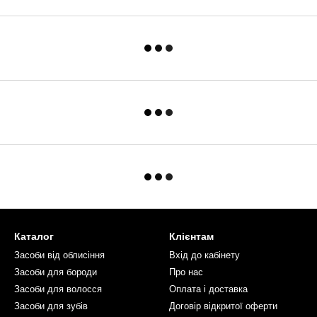
Каталог
Клієнтам
Засоби від облисіння
Вхід до кабінету
Засоби для бороди
Про нас
Засоби для волосся
Оплата і доставка
Засоби для зубів
Договір відкритої оферти