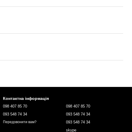
Контактна інформація
098 407 85 70
098 407 85 70
093 548 74 34
093 548 74 34
093 548 74 34
Передзвонити вам?
skype