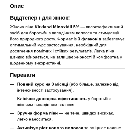
Опис
Віддтепер і для жінок!
Жіноча піна
Kirkland Minoxidil 5%
— високоефективний
засіб для боротьби з випадінням волосся та стимуляції
його природного росту. Формат із
3 флаконів
забезпечує
оптимальний курс застосування, необхідний для
досягнення помітних і стійких результатів. Легка піна
швидко вбирається, не залишає жирності й комфортна у
щоденному використанні.
Переваги
Повний курс на 3 місяці
(або більше, залежно від
інтенсивності застосування).
Клінічно доведена ефективність
у боротьбі з
жіночим випадінням волосся.
Зручна форма піни
— не тече, швидко висихає,
легко наноситься.
Активізує ріст нового волосся
та зміцнює наявне.