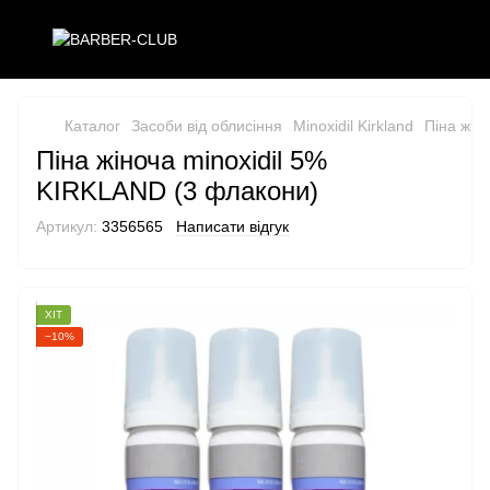
Каталог
Засоби від облисіння
Minoxidil Kirkland
Піна жін
Піна жіноча minoxidil 5%
KIRKLAND (3 флакони)
Артикул:
3356565
Написати відгук
ХІТ
−10%