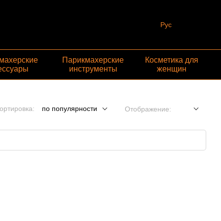
Рус
махерские
Парикмахерские
Косметика для
ессуары
инструменты
женщин
ортировка:
по популярности
Отображение: