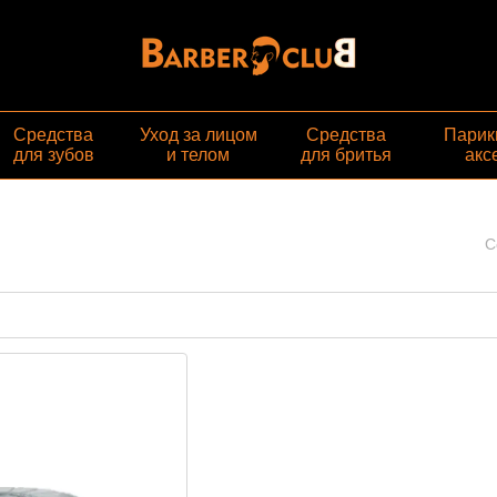
Средства
Уход за лицом
Средства
Парик
для зубов
и телом
для бритья
акс
С