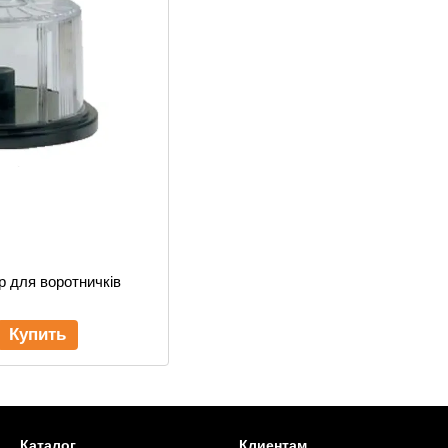
р для воротничків
Купить
Каталог
Клиентам