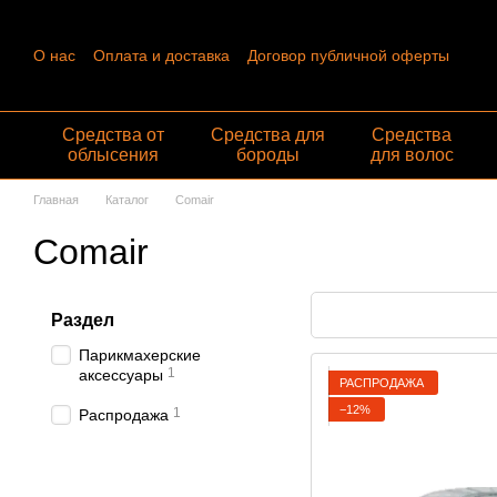
Перейти к основному контенту
О нас
Оплата и доставка
Договор публичной оферты
Контактная информация
Пользовательское соглашение
Отзывы о магазине
Обмен и возврат
Средства от
Средства для
Средства
облысения
бороды
для волос
Главная
Каталог
Comair
Comair
Раздел
Парикмахерские
1
аксессуары
РАСПРОДАЖА
−12%
1
Распродажа