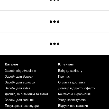
Каталог
Клієнтам
Засоби від облисіння
Вхід до кабінету
Засоби для бороди
Про нас
Засоби для волосся
Оплата і доставка
Засоби для зубів
Договір відкритої оферти
Догляд за обличчям та тілом
Контактна інформація
Засоби для гоління
Угода користувача
Перукарські аксесуари
Відгуки про магазин