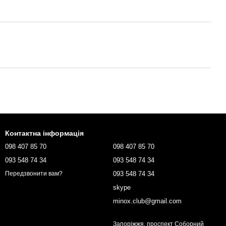
Контактна інформація
098 407 85 70
098 407 85 70
093 548 74 34
093 548 74 34
093 548 74 34
Передзвонити вам?
skype
minox.club@gmail.com
Запоріжжя, проспект Соборний