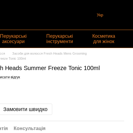
Укр
Перукарські
Перукарські
Косметика
аксесуари
інструменти
для жінок
сся
Засоби для волосся Fresh Heads Mens Grooming
eeze Tonic 100ml
sh Heads Summer Freeze Tonic 100ml
исати відгук
Замовити швидко
нтія
Консультація