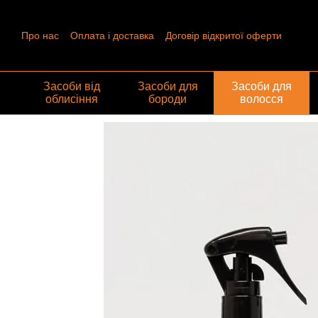
Перейти до основного контенту
Про нас
Оплата і доставка
Договір відкритої оферти
Контактна інформація
Угода користувача
Відгуки про ма
Обмін та повернення
Засоби від
Засоби для
Засоби для
облисіння
бороди
волосся