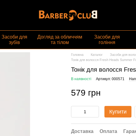
газин
Засоби для
Догляд за обличчям
Засоби для
зубів
та тілом
гоління
Головна
Каталог
Засоби для воло
Тонік для волосся Fresh Heads Summer Fr
Тонік для волосся Fre
В наявності
Артикул: 000571
Нап
579 грн
Купити
Доставка
Оплата
Гара