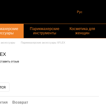
Рус
махерские
Парикмахерские
Косметика для
ессуары
инструменты
женщин
 аксессуары
Парикмахерские аксессуары XFLEX
LEX
ставить отзыв
тся
нтия
Возврат