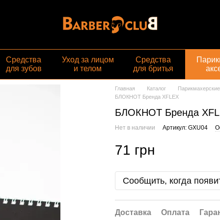
Средства
Уход за лицом
Средства
Парик
для зубов
и телом
для бритья
акс
Главная
Каталог
Парикмахерские
БЛОКНОТ Бренда XFLEX
БЛОКНОТ Бренда XF
Нет в наличии
Артикул: GXU04
О
71 грн
Сообщить, когда появи
Доставка
Оплата
Гара