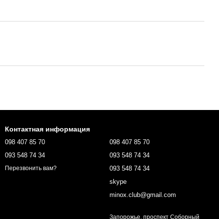
Контактная информация
098 407 85 70
098 407 85 70
093 548 74 34
093 548 74 34
093 548 74 34
Перезвонить вам?
skype
minox.club@gmail.com
Запорожье, проспект Соборный