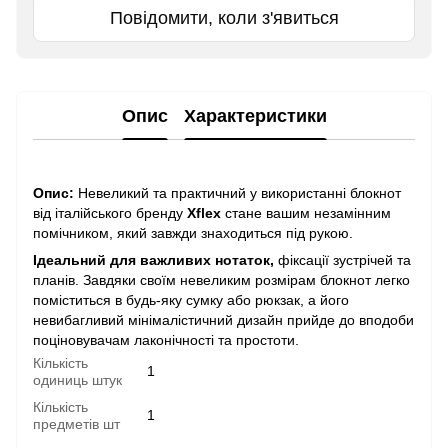
Повідомити, коли з'явиться
Опис
Характеристики
Опис:
Невеликий та практичний у використанні блокнот
від італійського бренду
Xflex
стане вашим незамінним
помічником, який завжди знаходиться під рукою.
Ідеальний для важливих нотаток,
фіксації зустрічей та
планів. Завдяки своїм невеликим розмірам блокнот легко
поміститься в будь-яку сумку або рюкзак, а його
невибагливий мінімалістичний дизайн прийде до вподоби
поціновувачам лаконічності та простоти.
Кількість
1
одиниць штук
Кількість
1
предметів шт