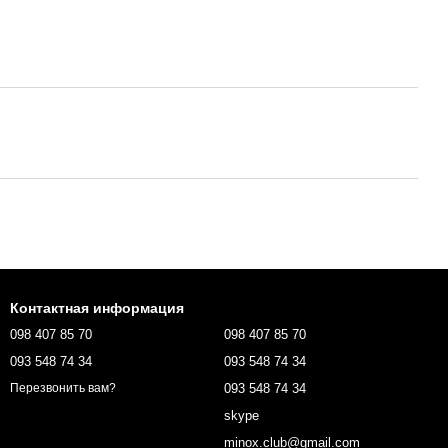
Контактная информация
098 407 85 70
098 407 85 70
093 548 74 34
093 548 74 34
093 548 74 34
Перезвонить вам?
skype
minox.club@gmail.com