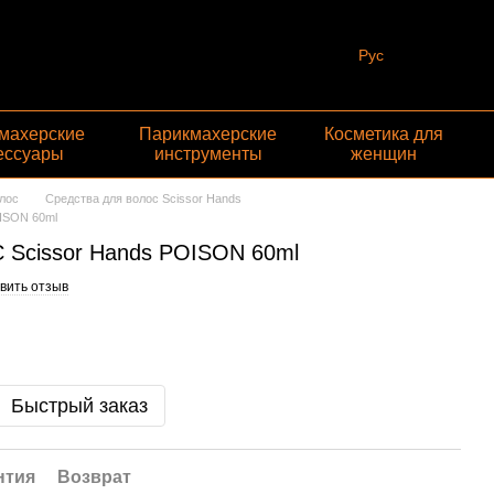
Рус
махерские
Парикмахерские
Косметика для
ессуары
инструменты
женщин
лос
Средства для волос Scissor Hands
ISON 60ml
Scissor Hands POISON 60ml
вить отзыв
Быстрый заказ
нтия
Возврат