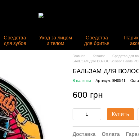
Средства
Уход за лицом
Средства
Парик
для зубов
и телом
для бритья
акс
Главная
Каталог
Средства для во
БАЛЬЗАМ ДЛЯ ВОЛОС Scissor Hands PO
БАЛЬЗАМ ДЛЯ ВОЛОС 
В наличии
Артикул: SH0541
Оста
600 грн
Купить
Доставка
Оплата
Гара