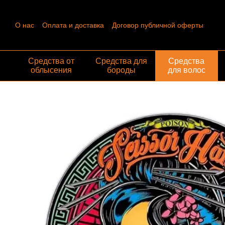
Перейти к основному контенту
О нас
Оплата и доставка
Договор публичной оферты
Контактная информация
Пользовательское соглашение
Отзывы о магазине
Обмен и возврат
Средства от
Средства для
Средства
облысения
бороды
для волос