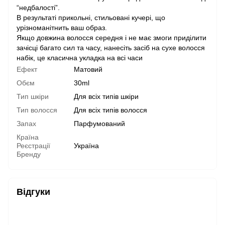
“недбалості”.
В результаті прикольні, стильовані кучері, що
урізноманітнить ваш образ.
Якщо довжина волосся середня і не має змоги приділити
зачісці багато сил та часу, нанесіть засіб на сухе волосся
набік, це класична укладка на всі часи
Ефект
Матовий
Обєм
30ml
Тип шкіри
Для всіх типів шкіри
Тип волосся
Для всіх типів волосся
Запах
Парфумований
Країна
Реєстрації
Україна
Бренду
Відгуки