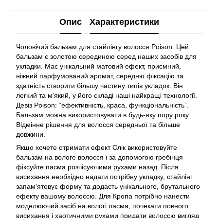
Опис
Характеристики
Чоловічий бальзам для стайлінгу волосся Poison. Цей
бальзам є золотою серединою серед наших засобів для
укладки. Має унікальний матовий ефект, приємний,
ніжний парфумований аромат, середню фіксацію та
здатність створити більшу частину типів укладок. Він
легкий та м’який, у його складі наші найкращі технології.
Девіз Poison: “ефективність, краса, функціональність”.
Бальзам можна використовувати в будь-яку пору року.
Відмінне рішення для волосся середньої та більше
довжини.
Якщо хочете отримати ефект Слік використовуйте
бальзам на вологе волосся і за допомогою гребінця
фіксуйте пасма розчісуючими рухами назад. Після
висихання необхідно надати потрібну укладку, стайлінг
запам’ятовує форму та додасть унікального, брутального
ефекту вашому волоссю. Для Кропа потрібно нанести
моделюючий засіб на вологі пасма, почекати повного
висихання і хаотичними рухами придати волоссю вигляд