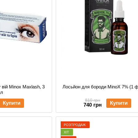
 вій Minox Maxlash, 3
Лосьйон для бороди MinoX 7% (1 
мл
810 грн
Купити
Купити
740 грн
РОЗПРОДАЖ
ХІТ