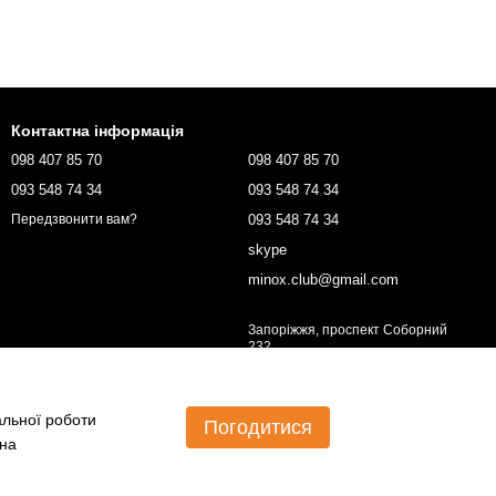
Контактна інформація
098 407 85 70
098 407 85 70
093 548 74 34
093 548 74 34
093 548 74 34
Передзвонити вам?
skype
minox.club@gmail.com
Запоріжжя, проспект Соборний
232
Мапа проїзду
альної роботи
Погодитися
 на