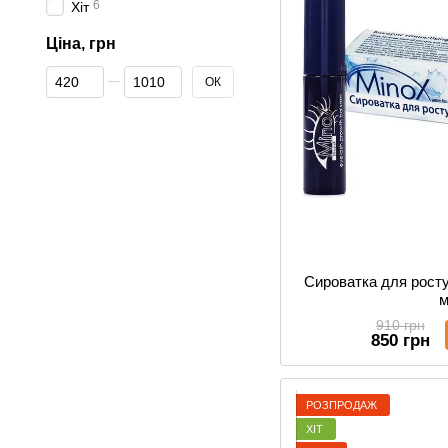
6
Хіт
Ціна, грн
Від Ціна, грн
До Ціна, грн
ОК
Сироватка для росту
910 грн
850 грн
РОЗПРОДАЖ
ХІТ