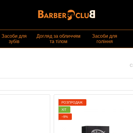
газин
Засоби для
Догляд за обличчям
Засоби для
зубів
та тілом
гоління
С
РОЗПРОДАЖ
ХІТ
−9%