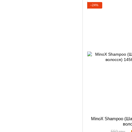
−24%
MinoX Shampoo (Ша
вол
550 грн