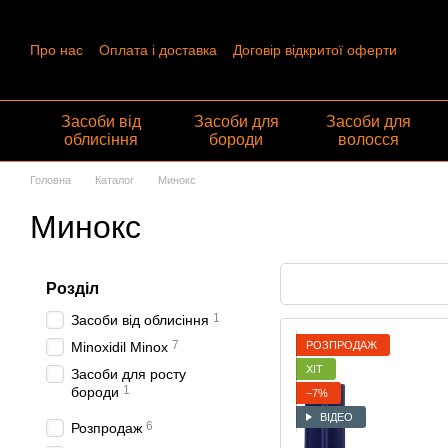
Перейти до основного контенту
Про нас
Оплата і доставка
Договір відкритої оферти
Контактна інформація
Угода користувача
Відгуки про ма
Обмін та повернення
Засоби від
Засоби для
Засоби для
облисіння
бороди
волосся
Головна
Каталог
Минокс
Минокс
Розділ
1
Засоби від облисіння
7
РОЗПРОДАЖ
Minoxidil Minox
ХІТ
Засоби для росту
1
бороди
−7%
ВІДЕО
6
Розпродаж