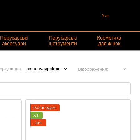
Укр
Перукарські
Перукарські
Косметика
аксесуари
інструменти
для жінок
ортування:
за популярністю
Відображення:
РОЗПРОДАЖ
ХІТ
−24%