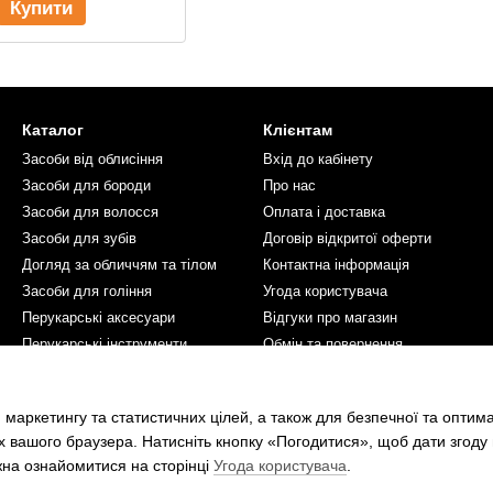
Купити
Каталог
Клієнтам
Засоби від облисіння
Вхід до кабінету
Засоби для бороди
Про нас
Засоби для волосся
Оплата і доставка
Засоби для зубів
Договір відкритої оферти
Догляд за обличчям та тілом
Контактна інформація
Засоби для гоління
Угода користувача
Перукарські аксесуари
Відгуки про магазин
Перукарські інструменти
Обмін та повернення
Косметика для жінок
Ми в соцмережах
 маркетингу та статистичних цілей, а також для безпечної та оптим
х вашого браузера. Натисніть кнопку «Погодитися», щоб дати згоду
жна ознайомитися на сторінці
Угода користувача
.