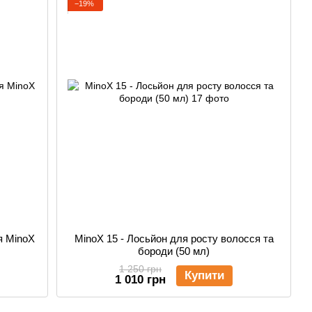
−19%
я MinoX
MinoX 15 - Лосьйон для росту волосся та
бороди (50 мл)
1 250 грн
Купити
1 010 грн