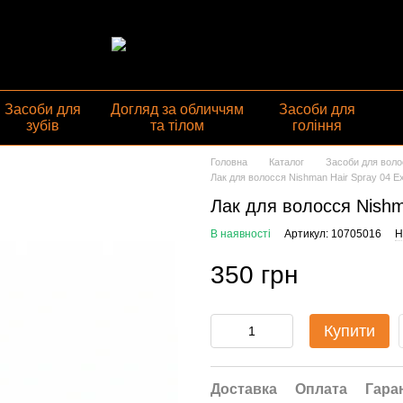
газин
Засоби для
Догляд за обличчям
Засоби для
зубів
та тілом
гоління
Головна
Каталог
Засоби для воло
Лак для волосся Nishman Hair Spray 04 Ex
Лак для волосся Nishm
В наявності
Артикул: 10705016
Н
350 грн
Купити
Доставка
Оплата
Гара