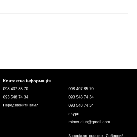
Контактна інформація
098 407 85 70
098 407 85 70
093 548 74 34
093 548 74 34
093 548 74 34
Передзвонити вам?
skype
minox.club@gmail.com
Запоріжжя, проспект Соборний