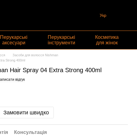
Укр
Перукарські
Перукарські
Косметика
аксесуари
інструменти
для жінок
сся
Засоби для волосся Nishman
tra Strong 400ml
an Hair Spray 04 Extra Strong 400ml
аписати відгук
Замовити швидко
нтія
Консультація