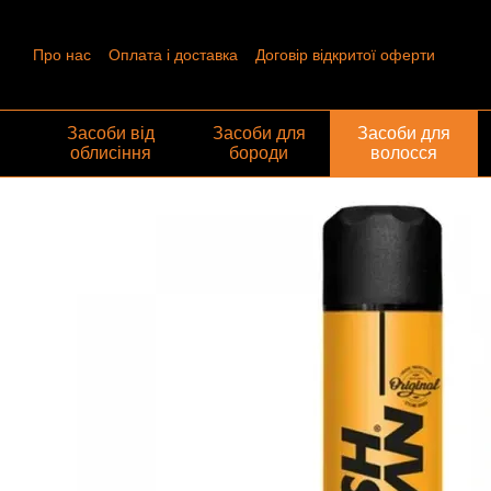
Перейти до основного контенту
Про нас
Оплата і доставка
Договір відкритої оферти
Контактна інформація
Угода користувача
Відгуки про ма
Обмін та повернення
Засоби від
Засоби для
Засоби для
облисіння
бороди
волосся