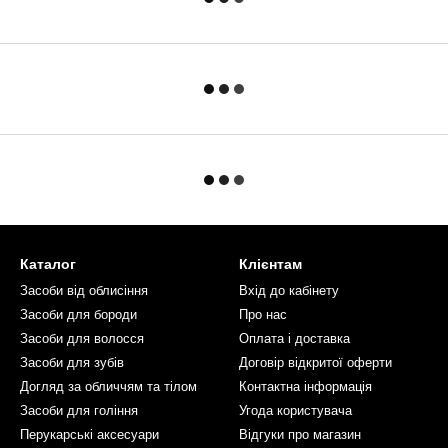
Каталог
Клієнтам
Засоби від облисіння
Вхід до кабінету
Засоби для бороди
Про нас
Засоби для волосся
Оплата і доставка
Засоби для зубів
Договір відкритої оферти
Догляд за обличчям та тілом
Контактна інформація
Засоби для гоління
Угода користувача
Перукарські аксесуари
Відгуки про магазин