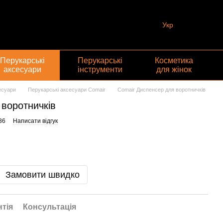
Укр
Перукарські
Перукарські
Косметика
аксесуари
інструменти
для жінок
есуари
Перукарські аксесуари Comair
Comair Диспенсер для воротничків
воротничків
36
Написати відгук
Замовити швидко
нтія
Консультація