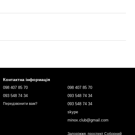
Контактна інформація
098 407 85 70
098 407 85 70
093 548 74 34
093 548 74 34
093 548 74 34
Передзвонити вам?
skype
minox.club@gmail.com
Запоріжжя, проспект Соборний