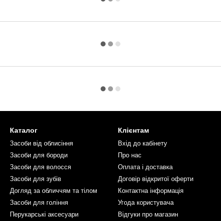
Каталог
Клієнтам
Засоби від облисіння
Вхід до кабінету
Засоби для бороди
Про нас
Засоби для волосся
Оплата і доставка
Засоби для зубів
Договір відкритої оферти
Догляд за обличчям та тілом
Контактна інформація
Засоби для гоління
Угода користувача
Перукарські аксесуари
Відгуки про магазин