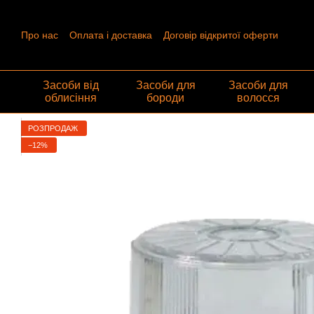
Перейти до основного контенту
Про нас
Оплата і доставка
Договір відкритої оферти
Контактна інформація
Угода користувача
Відгуки про ма
Обмін та повернення
Засоби від
Засоби для
Засоби для
облисіння
бороди
волосся
РОЗПРОДАЖ
−12%