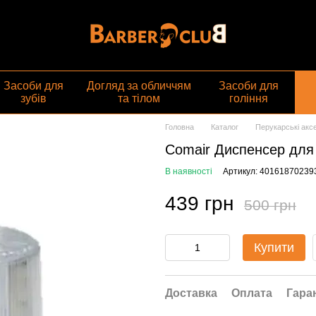
газин
Засоби для
Догляд за обличчям
Засоби для
зубів
та тілом
гоління
Головна
Каталог
Перукарські акс
Comair Диспенсер для 
В наявності
Артикул: 40161870239
439 грн
500 грн
Купити
Доставка
Оплата
Гара