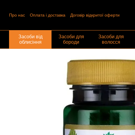
Перейти до основного контенту
Про нас
Оплата і доставка
Договір відкритої оферти
Контактна інформація
Угода користувача
Відгуки про ма
Обмін та повернення
Засоби від
Засоби для
Засоби для
облисіння
бороди
волосся