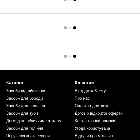
Каталог
Клієнтам
Засоби від облисіння
Вхід до кабінету
Засоби для бороди
Про нас
Засоби для волосся
Оплата і доставка
Засоби для зубів
Договір відкритої оферти
Догляд за обличчям та тілом
Контактна інформація
Засоби для гоління
Угода користувача
Перукарські аксесуари
Відгуки про магазин