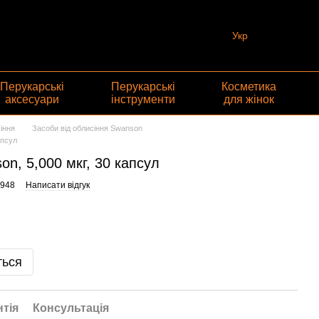
Укр
Перукарські
Перукарські
Косметика
аксесуари
інструменти
для жінок
іння
Засоби від облисіння Swanson
апсул
son, 5,000 мкг, 30 капсул
6948
Написати відгук
ться
нтія
Консультація