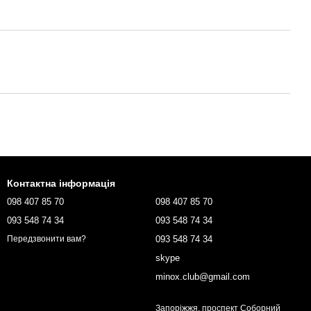
Контактна інформація
098 407 85 70
098 407 85 70
093 548 74 34
093 548 74 34
093 548 74 34
Передзвонити вам?
skype
minox.club@gmail.com
Запоріжжя, проспект Соборний