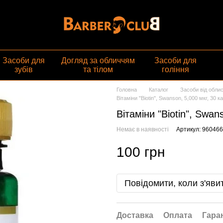
газин
Засоби для
Догляд за обличчям
Засоби для
зубів
та тілом
гоління
Головна
Каталог
Засоби від облис
Вітаміни "Biotin", Swanson, 5,000 мкг, 30 к
Вітаміни "Biotin", Swan
Немає в наявності
Артикул: 96046
100 грн
Повідомити, коли з'яви
Доставка
Оплата
Гара