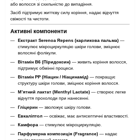
або волосся зі схильністю до випадіння.
Засіб підтримує життєву силу коріння, надає відчуття
свіжості та чистоти.
Активні компоненти
Екстракт Serenoa Repens (карликова пальма)
—
стимулює мікроциркуляцію шкіри голови, зміцнює
волосяні фолікули.
Вітамін B6 (Піридоксин)
— живить коріння волосся,
підтримує обмінні процеси.
Вітамін PP (Ніацин / Ніацинамід)
— покращує
структуру шкіри голови, зміцнює коріння волосся.
М’ятний лактат (Menthyl Lactate)
— створює легке
відчуття прохолоди при нанесенні.
Гліцерин
— зволожує шкіру голови.
Евкаліптол
— освіжає, має антисептичні властивості.
Камфора
— стимулює мікроциркуляцію.
Парфумерна композиція (Fragrance)
— надає
тоніку приємний аромат.