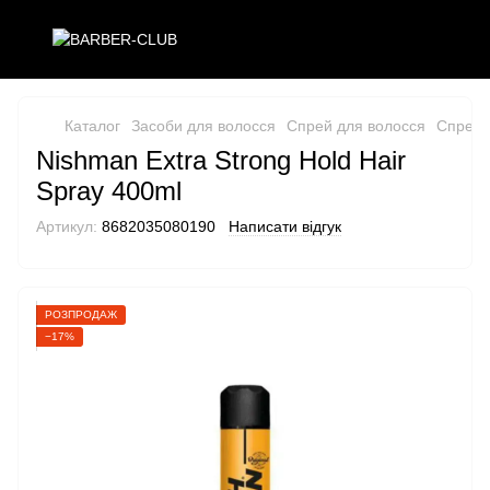
Каталог
Засоби для волосся
Спрей для волосся
Спрей 
Nishman Extra Strong Hold Hair
Spray 400ml
Артикул:
8682035080190
Написати відгук
РОЗПРОДАЖ
−17%