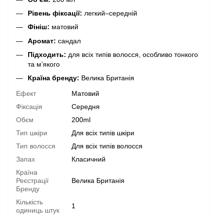
Рівень фіксації:
легкий–середній
Фініш:
матовий
Аромат:
сандал
Підходить:
для всіх типів волосся, особливо тонкого
та м’якого
Країна бренду:
Велика Британія
Ефект
Матовий
Фіксація
Середня
Обєм
200ml
Тип шкіри
Для всіх типів шкіри
Тип волосся
Для всіх типів волосся
Запах
Класичний
Країна
Реєстрації
Велика Британія
Бренду
Кількість
1
одиниць штук