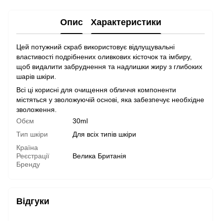
Опис
Характеристики
Цей потужний скраб використовує відлущувальні
властивості подрібнених оливкових кісточок та імбиру,
щоб видалити забруднення та надлишки жиру з глибоких
шарів шкіри.
Всі ці корисні для очищення обличчя компоненти
містяться у зволожуючій основі, яка забезпечує необхідне
зволоження.
Обєм
30ml
Тип шкіри
Для всіх типів шкіри
Країна
Реєстрації
Велика Британія
Бренду
Відгуки