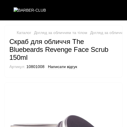
Каталог
Догляд за обличчям та тілом
Догляд за обличчям
Скраб для обличчя The
Bluebeards Revenge Face Scrub
150ml
Артикул:
10801008
Написати відгук