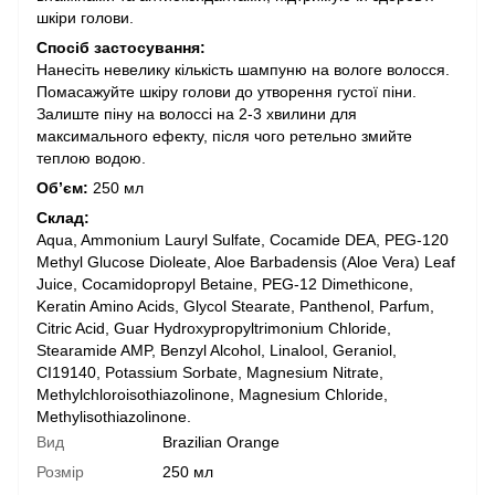
шкіри голови.
Спосіб застосування:
Нанесіть невелику кількість шампуню на вологе волосся.
Помасажуйте шкіру голови до утворення густої піни.
Залиште піну на волоссі на 2-3 хвилини для
максимального ефекту, після чого ретельно змийте
теплою водою.
Об’єм:
250 мл
Склад:
Aqua, Ammonium Lauryl Sulfate, Cocamide DEA, PEG-120
Methyl Glucose Dioleate, Aloe Barbadensis (Aloe Vera) Leaf
Juice, Cocamidopropyl Betaine, PEG-12 Dimethicone,
Keratin Amino Acids, Glycol Stearate, Panthenol, Parfum,
Citric Acid, Guar Hydroxypropyltrimonium Chloride,
Stearamide AMP, Benzyl Alcohol, Linalool, Geraniol,
CI19140, Potassium Sorbate, Magnesium Nitrate,
Methylchloroisothiazolinone, Magnesium Chloride,
Methylisothiazolinone.
Вид
Brazilian Orange
Розмір
250 мл