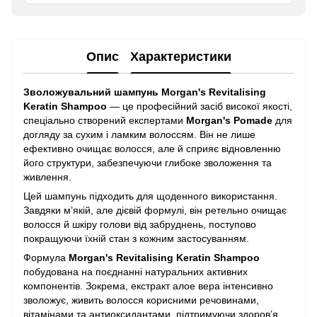
Опис
Характеристики
Зволожувальний шампунь Morgan's Revitalising
Keratin Shampoo
— це професійний засіб високої якості,
спеціально створений експертами
Morgan's Pomade
для
догляду за сухим і ламким волоссям. Він не лише
ефективно очищає волосся, але й сприяє відновленню
його структури, забезпечуючи глибоке зволоження та
живлення.
Цей шампунь підходить для щоденного використання.
Завдяки м’якій, але дієвій формулі, він ретельно очищає
волосся й шкіру голови від забруднень, поступово
покращуючи їхній стан з кожним застосуванням.
Формула
Morgan's Revitalising Keratin Shampoo
побудована на поєднанні натуральних активних
компонентів. Зокрема, екстракт алое вера інтенсивно
зволожує, живить волосся корисними речовинами,
вітамінами та антиоксидантами, підтримуючи здоров’я