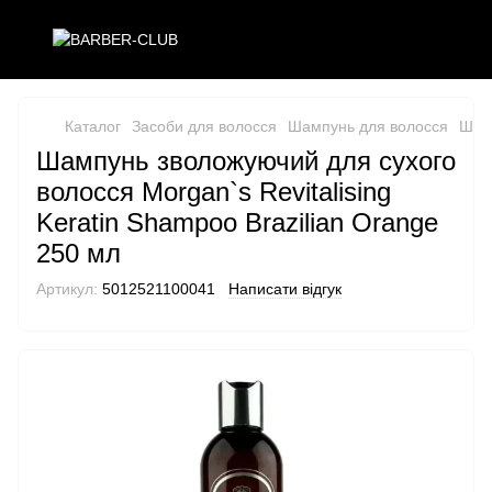
Каталог
Засоби для волосся
Шампунь для волосся
Шам
Шампунь зволожуючий для сухого
волосся Morgan`s Revitalising
Keratin Shampoo Brazilian Orange
250 мл
Артикул:
5012521100041
Написати відгук