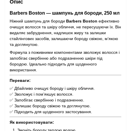
Опис
Barbers Boston — шампунь для бороди, 250 мл
Ніжний шампунь для бороди
Barbers Boston
ефективно
очищує волосся та шкіру обличчя, не пересушуючи їх. Він
видаляє забруднення, надлишок жиру та залишки
стайлінгових засобів, залишаючи бороду свіжою, м’якою
та доглянутою.
Формула з поживними компонентами зволожує волосся і
запобігає свербінню або подразненню шкіри під
бородою. Ідеально підходить для щоденного
використання.
Переваги:
✅ Дбайливо очищує бороду і шкіру обличчя.
✅ Зволожує і пом’якшує волосся.
✅ Запобігає свербінню і подразненню.
✅ Залишає бороду свіжою та доглянутою.
✅ Підходить для щоденного застосування.
Як використовувати:
Змочіть бороду теплою водою.