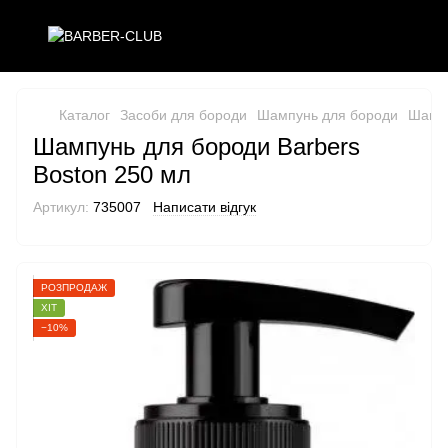
Каталог
Засоби для бороди
Шампунь для бороди
Шампу
Шампунь для бороди Barbers
Boston 250 мл
Артикул:
735007
Написати відгук
РОЗПРОДАЖ
ХІТ
−10%