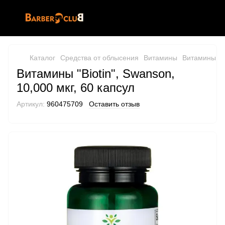
Каталог
Средства от облысения
Витамины
Витамины S
Витамины "Biotin", Swanson,
10,000 мкг, 60 капсул
Артикул:
960475709
Оставить отзыв