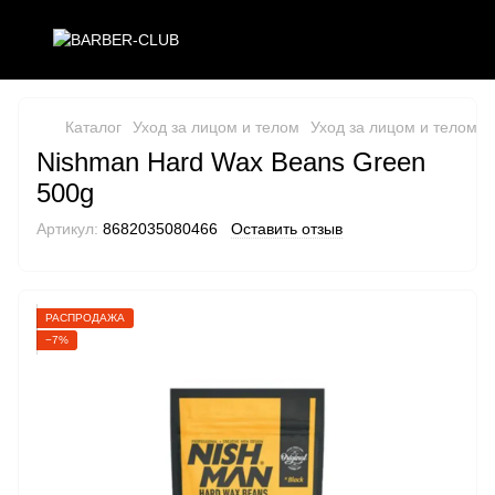
Каталог
Уход за лицом и телом
Уход за лицом и телом 
Nishman Hard Wax Beans Green
500g
Артикул:
8682035080466
Оставить отзыв
РАСПРОДАЖА
−7%