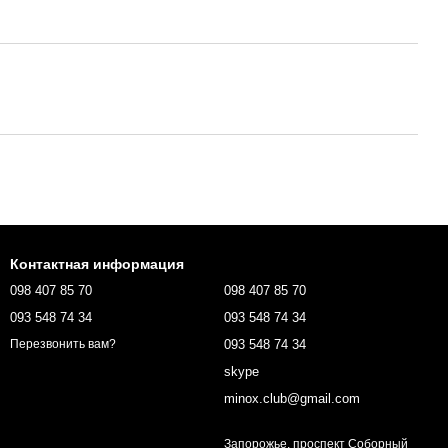
Контактная информация
098 407 85 70
098 407 85 70
093 548 74 34
093 548 74 34
093 548 74 34
Перезвонить вам?
skype
minox.club@gmail.com
Запорожье, проспект Соборный