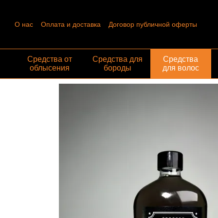
Перейти к основному контенту
О нас
Оплата и доставка
Договор публичной оферты
Контактная информация
Пользовательское соглашение
Отзывы о магазине
Обмен и возврат
Средства от
Средства для
Средства
облысения
бороды
для волос