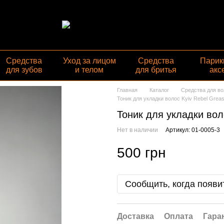
Средства
Уход за лицом
Средства
Парик
для зубов
и телом
для бритья
акс
Главная
Каталог
Средства для во
Тоник для укладки волос Kyiv Rebel Grease
Тоник для укладки воло
Нет в наличии
Артикул: 01-0005-3
500 грн
Сообщить, когда появи
Доставка
Оплата
Гара