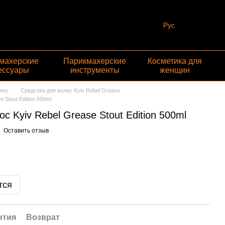
Рус
махерские
Парикмахерские
Косметика для
ессуары
инструменты
женщин
лос
Средства для волос Kyiv Rebel Grease
 Stout Edition 500ml
с Kyiv Rebel Grease Stout Edition 500ml
Оставить отзыв
тся
нтия
Возврат