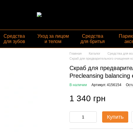
Средства
Уход за лицом
Средства
Парик
для зубов
и телом
для бритья
акс
Главная
Каталог
Средства для во
Скраб для предварительного очищения кожи
Скраб для предварите
Precleansing balancing e
В наличии
Артикул: 4156154
Ост
1 340 грн
Купить