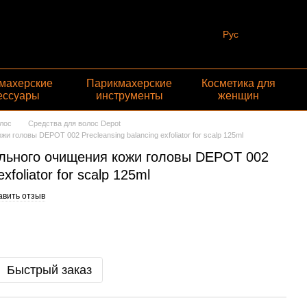
Рус
махерские
Парикмахерские
Косметика для
ессуары
инструменты
женщин
лос
Средства для волос Depot
 головы DEPOT 002 Precleansing balancing exfoliator for scalp 125ml
льного очищения кожи головы DEPOT 002
xfoliator for scalp 125ml
авить отзыв
Быстрый заказ