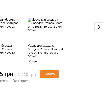
Вме
я бороды
Масло для ухода за
rd Shampoo,
бородой Proraso Beard Oil
 мл, 400753
refresh, Proraso, 30 мл,
400743
605 грн
5 грн
1 210 грн
Купить
нтия
Возврат