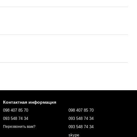
Контактная информация
098 407 85 70
098 407 85 70
093 548 74 34
093 548 74 34
093 548 74 34
Перезвонить вам?
skype