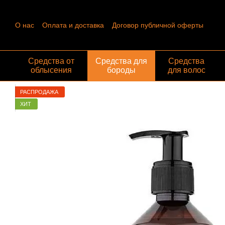
Перейти к основному контенту
О нас
Оплата и доставка
Договор публичной оферты
Контактная информация
Пользовательское соглашение
Отзывы о магазине
Обмен и возврат
Средства от
Средства для
Средства
облысения
бороды
для волос
РАСПРОДАЖА
ХИТ