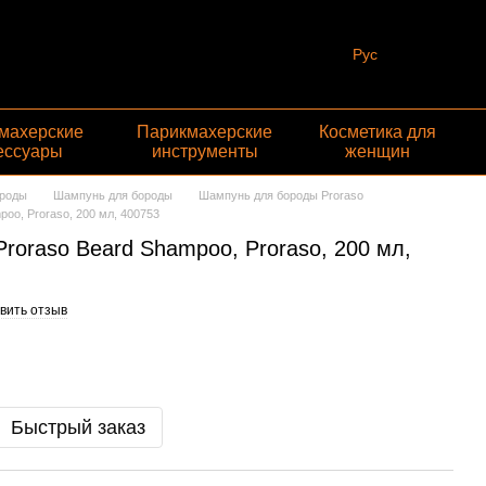
Рус
махерские
Парикмахерские
Косметика для
ессуары
инструменты
женщин
ороды
Шампунь для бороды
Шампунь для бороды Proraso
oo, Proraso, 200 мл, 400753
roraso Beard Shampoo, Proraso, 200 мл,
вить отзыв
Быстрый заказ