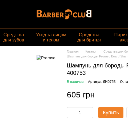
Средства
Уход за лицом
Средства
Парик
для зубов
и телом
для бритья
акс
Главная
Каталог
Средства для б
Шампунь для бороды Proraso Beard Shamp
Шампунь для бороды P
400753
В наличии
Артикул: ДИ0753
Оста
605 грн
Купить