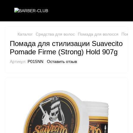
Каталог
Средства для волос
Помада для волосся
Помад
Помада для стилизации Suavecito
Pomade Firme (Strong) Hold 907g
Артикул:
P015NN
Оставить отзыв