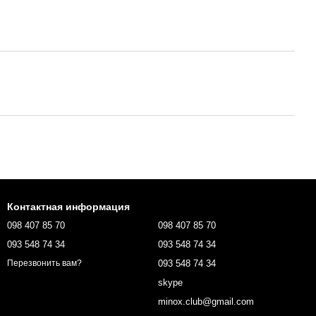
Контактная информация
098 407 85 70
098 407 85 70
093 548 74 34
093 548 74 34
093 548 74 34
Перезвонить вам?
skype
minox.club@gmail.com