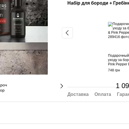
Набір для бороди + Гребін
Подарочный
уходу за бор
Pink Pepper 
748 грн
1 09
Доставка
Оплата
Гара