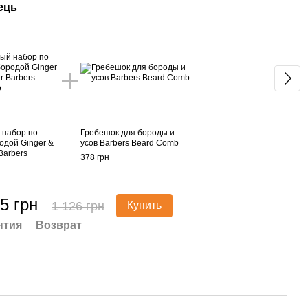
ець
Вме
 набор по
Гребешок для бороды и
одой Ginger &
усов Barbers Beard Comb
Barbers
378 грн
5 грн
1 126 грн
Купить
нтия
Возврат