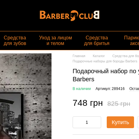
Средства
Уход за лицом
Средства
Парик
для зубов
и телом
для бритья
акс
Главная
Каталог
Средства для б
Подарочные наборы для бороды Barbers
Подарочный набор по у
Barbers
В наличии
Артикул: 289416
Оста
748 грн
825 грн
Купить