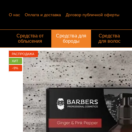
Перейти к основному контенту
О нас
Оплата и доставка
Договор публичной оферты
Контактная информация
Пользовательское соглашение
Отзывы о магазине
Обмен и возврат
Средства от
Средства для
Средства
облысения
бороды
для волос
РАСПРОДАЖА
ХИТ
−9%