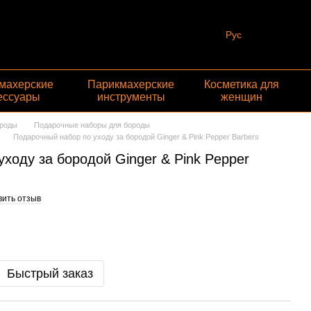
Рус
махерские
Парикмахерские
Косметика для
ессуары
инструменты
женщин
ороды
Подарочные наборы для бороды
Подарочный набор по уходу за бородой Ginger & Pink Pepper Barbers
ходу за бородой Ginger & Pink Pepper
вить отзыв
Быстрый заказ