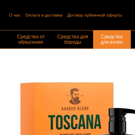
Перейти к основному контенту
О нас
Оплата и доставка
Договор публичной оферты
Контактная информация
Пользовательское соглашение
Отзывы о магазине
Обмен и возврат
Средства от
Средства для
Средства
облысения
бороды
для волос