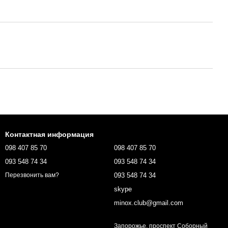
Контактная информация
098 407 85 70
098 407 85 70
093 548 74 34
093 548 74 34
093 548 74 34
Перезвонить вам?
skype
minox.club@gmail.com
Запорожье, проспект Соборный