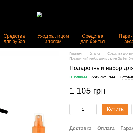
Средства
Уход за лицом
Средства
Парик
для зубов
и телом
для бритья
акс
Главная
Каталог
Средства для во
Подарочный набор для мужчин Barber Bl
Подарочный набор для
В наличии
Артикул: 1944
Оставит
1 105 грн
Купить
Доставка
Оплата
Гара