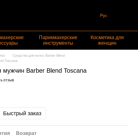
Рус
махерские
Парикмахерские
Косметика для
ессуары
инструменты
женщин
лос
Средства для волос Barber Blend
end Toscana
 мужчин Barber Blend Toscana
ь отзыв
Быстрый заказ
нтия
Возврат