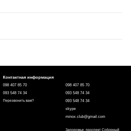
Контактная информация
098 407 85 70
098 407 85 70
093 548 74 34
093 548 74 34
093 548 74 34
Перезвонить вам?
skype
minox.club@gmail.com
Запорожье, проспект Соборный