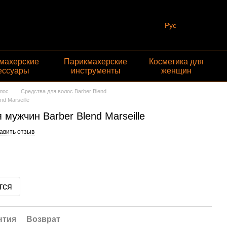
Рус
махерские
Парикмахерские
Косметика для
ессуары
инструменты
женщин
лос
Средства для волос Barber Blend
d Marseille
мужчин Barber Blend Marseille
авить отзыв
тся
нтия
Возврат