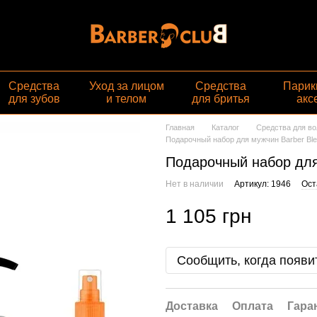
Средства
Уход за лицом
Средства
Парик
для зубов
и телом
для бритья
акс
Главная
Каталог
Средства для во
Подарочный набор для мужчин Barber Blen
Подарочный набор для 
Нет в наличии
Артикул: 1946
Ост
1 105 грн
Сообщить, когда появи
Доставка
Оплата
Гара