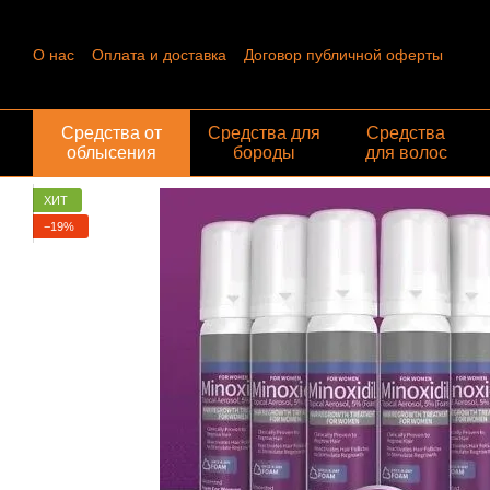
Перейти к основному контенту
О нас
Оплата и доставка
Договор публичной оферты
Контактная информация
Пользовательское соглашение
Отзывы о магазине
Обмен и возврат
Средства от
Средства для
Средства
облысения
бороды
для волос
ХИТ
−19%