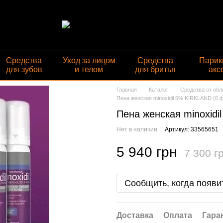
Средства
Уход за лицом
Средства
Парик
для зубов
и телом
для бритья
акс
Главная
Каталог
Средства от об
Пена женская minoxidil 5% KIRKLAND (6 
Пена женская minoxid
Нет в наличии
Артикул: 33565651
5 940 грн
7 300 г
Сообщить, когда появи
Доставка
Оплата
Гара