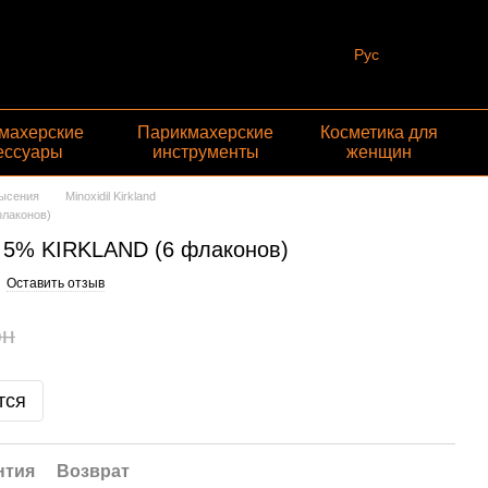
Рус
махерские
Парикмахерские
Косметика для
ессуары
инструменты
женщин
лысения
Minoxidil Kirkland
флаконов)
il 5% KIRKLAND (6 флаконов)
Оставить отзыв
рн
тся
нтия
Возврат